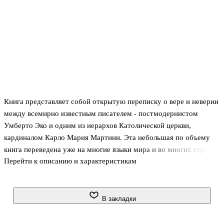
Книга представляет собой открытую переписку о вере и неверии
между всемирно известным писателем - постмодернистом
Умберто Эко и одним из иерархов Католической церкви,
кардиналом Карло Мария Мартини. Эта небольшая по объему
книга переведена уже на многие языки мира и во многих странах
Перейти к описанию и характеристикам
она стала бестселлером. В русское издание включено
предисловие к американскому изданию, написанное Харви
Коксом.
В закладки