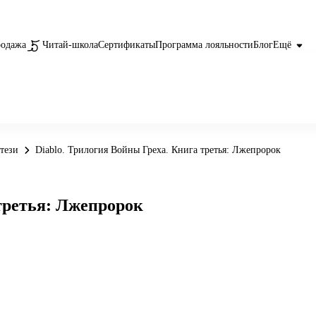
родажа
Читай-школа
Сертификаты
Программа лояльности
Блог
Ещё
тези
Diablo. Трилогия Войны Греха. Книга третья: Лжепророк
 третья: Лжепророк