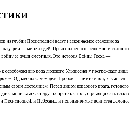
СТИКИ
нов из глубин Преисподней ведут нескончаемое сражение за
в Санктуарии — мире людей. Преисполненные решимости склонит
ую войну за души смертных. Это история Войны Греха —
ь к освобождению рода людского Ульдиссиану преграждает лишь
оком. Однако на самом деле Пророк — не кто иной, как ангел-
ным своим достоянием. Перед лицом коварного врага, готового
ьдиссиан не замечает других претендентов, стремящихся к власт
о и Преисподней, и Небесам... и непримиримые воинства демоно