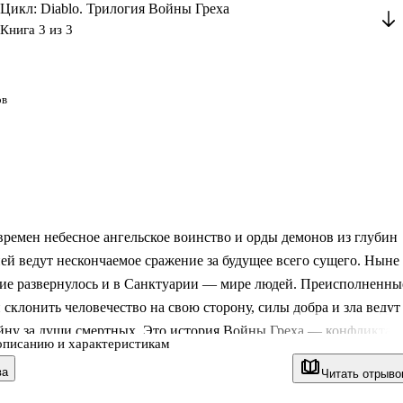
Цикл: Diablo. Трилогия Войны Греха
Книга 3 из 3
ов
времен небесное ангельское воинство и орды демонов из глубин
й ведут нескончаемое сражение за будущее всего сущего. Ныне
ние развернулось и в Санктуарии — мире людей. Преисполненны
склонить человечество на свою сторону, силы добра и зла ведут
йну за души смертных. Это история Войны Греха — конфликта,
описанию и характеристикам
всегда изменит судьбу рода людского.
ва
Читать отрыво
дык Преисподней, Церковь Трех пала. Теперь путь к
нию рода людского Ульдиссиану преграждает лишь Собор Света,