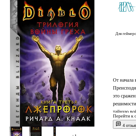
Для геймер
От начала 
Преисподне
это сраже
решимости 
тайную во
Перейти к 
который на
4 отзы
Детище вла
освобожде