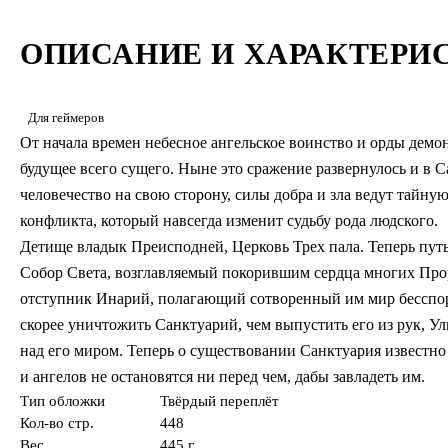
ОПИСАНИЕ И ХАРАКТЕРИ
Для геймеров
От начала времен небесное ангельское воинство и орды демо
будущее всего сущего. Ныне это сражение развернулось и 
человечество на свою сторону, силы добра и зла ведут тайн
конфликта, который навсегда изменит судьбу рода людского.
Детище владык Преисподней, Церковь Трех пала. Теперь пут
Собор Света, возглавляемый покорившим сердца многих Прор
отступник Инарий, полагающий сотворенный им мир бесспор
скорее уничтожить Санктуарий, чем выпустить его из рук, Ул
над его миром. Теперь о существовании Санктуария известн
и ангелов не остановятся ни перед чем, дабы завладеть им.
Тип обложки
Твёрдый переплёт
Кол-во стр.
448
Вес
445 г