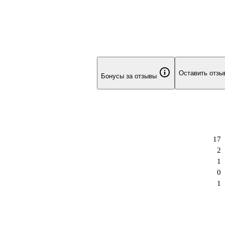
емый покорившим сердца многих Пророком. Однако на самом де
не кто иной, как ангел-отступник Инарий, полагающий
ый им мир бесспорным своим дос
Оставить отзы
Бонусы за отзывы
17
2
1
0
1