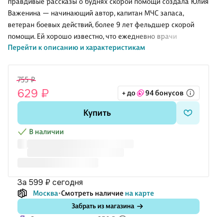
правдивые рассказы о буднях скорой помощи создала Юлия
Важенина — начинающий автор, капитан МЧС запаса,
ветеран боевых действий, более 9 лет фельдшер скорой
помощи. Ей хорошо известно, что ежедневно врачи
Перейти к описанию и характеристикам
сталкиваются с вопросами, выходящими далеко за рамки
медицины, и как оставаться человеком даже в самых
сложных ситуациях.
755 ₽
Это поистине согревающая и вдохновляющая книга о
629 ₽
+ до
94 бонусов
смысле жизни, поиске и вере в Бога. Исследование
человеческой силы, стойкости и способности к сочувствию.
Купить
В наличии
за 599 ₽
сегодня
Москва
Смотреть наличие
на карте
Забрать из магазина