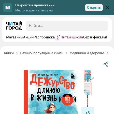
Откройте в приложении
Открыть
Место встречи с книгами
Магазины
Акции
Распродажа
Читай-школа
Сертификаты
Прог
Книги
Научно-популярные книги
Медицина и здоровье
И
+8