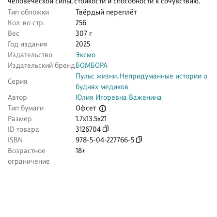
человеческой силы, стойкости и способности к сочувствию.
Тип обложки
Твёрдый переплёт
Кол-во стр.
256
Вес
307 г
Год издания
2025
Издательство
Эксмо
Издательский бренд
БОМБОРА
Пульс жизни. Непридуманные истории о
Серия
буднях медиков
Автор
Юлия Игоревна Важенина
Офсет
Тип бумаги
Размер
1.7x13.5x21
ID товара
3126704
ISBN
978-5-04-227766-5
Возрастное
18+
ограничение