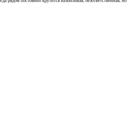
огда рядом постоянно крутится назойливая, безответственная, но