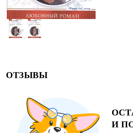
ОТЗЫВЫ
ОСТ
И П