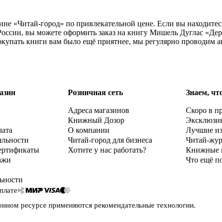
азине «Читай-город» по привлекательной цене. Если вы находите
оссии, вы можете оформить заказ на книгу Мишель Дуглас «Дерз
окупать книги вам было ещё приятнее, мы регулярно проводим а
азин
Розничная сеть
Знаем, чт
Адреса магазинов
Скоро в п
Книжный Дозор
Эксклюзи
лата
О компании
Лучшие и
яльности
Читай-город для бизнеса
Читай-жу
ертификаты
Хотите у нас работать?
Книжные 
ажи
Что ещё п
ьности
плате
онном ресурсе применяются
рекомендательные технологии
.