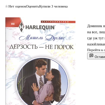
Нет оценок
Оценить
Купили 3 человека
Доминик ни
на все, ли
где уж тут
назойливая
Перейти к 
Остави