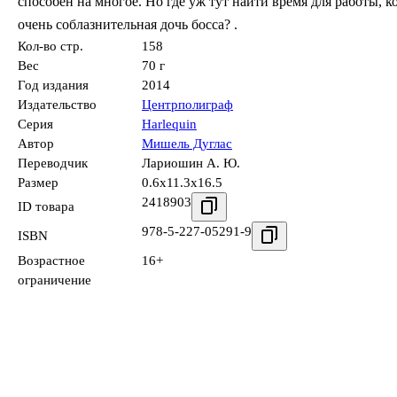
способен на многое. Но где уж тут найти время для работы, к
очень соблазнительная дочь босса? .
Кол-во стр.
158
Вес
70 г
Год издания
2014
Издательство
Центрполиграф
Серия
Harlequin
Автор
Мишель Дуглас
Переводчик
Лариошин А. Ю.
Размер
0.6x11.3x16.5
2418903
ID товара
978-5-227-05291-9
ISBN
Возрастное
16+
ограничение