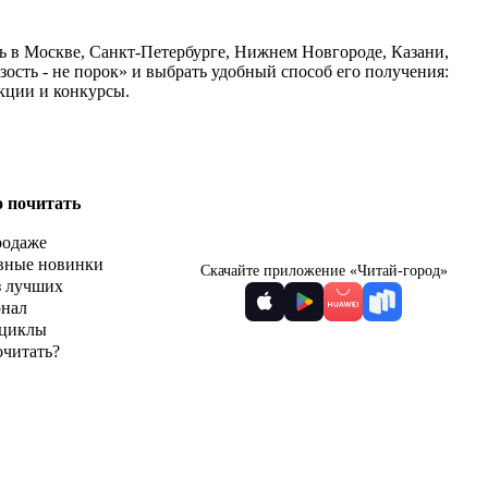
сь в Москве, Санкт-Петербурге, Нижнем Новгороде, Казани,
ость - не порок» и выбрать удобный способ его получения:
кции и конкурсы.
о почитать
родаже
вные новинки
Скачайте приложение «Читай-город»
з лучших
рнал
циклы
очитать?