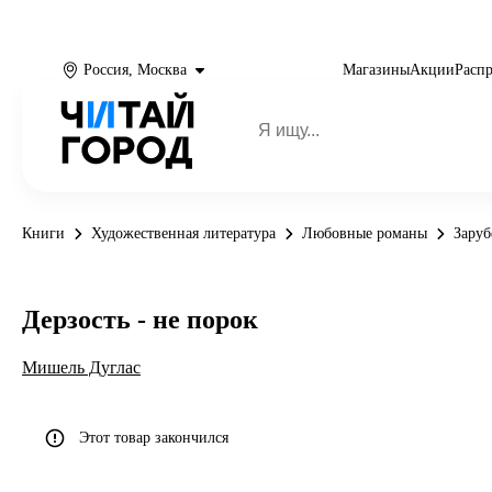
Россия, Москва
Магазины
Акции
Расп
Книги
Художественная литература
Любовные романы
Зару
Дерзость - не порок
Мишель Дуглас
Этот товар закончился