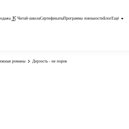
родажа
Читай-школа
Сертификаты
Программа лояльности
Блог
Ещё
бежные романы
Дерзость - не порок