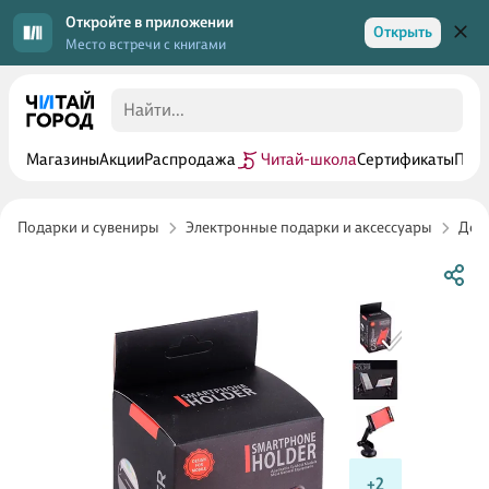
Откройте в приложении
Открыть
Место встречи с книгами
Магазины
Акции
Распродажа
Читай-школа
Сертификаты
Прог
Подарки и сувениры
Электронные подарки и аксессуары
Дер
+2