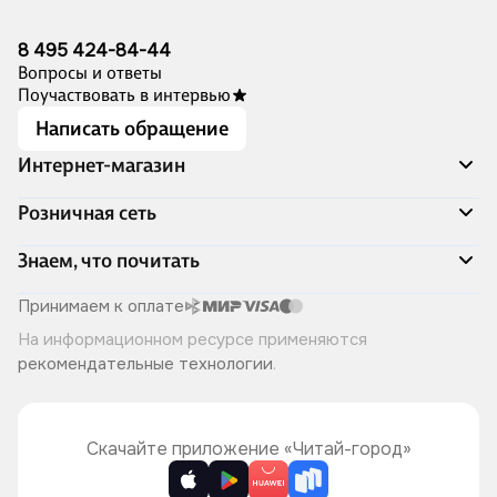
8 495 424-84-44
Вопросы и ответы
Поучаствовать в интервью
Написать обращение
Интернет-магазин
Акции
Розничная сеть
Распродажа
Доставка и оплата
Адреса магазинов
Знаем, что почитать
Программа лояльности
Книжный Дозор
Подарочные сертификаты
О компании
Скоро в продаже
Принимаем к оплате
Правила продажи
Читай-город для бизнеса
Эксклюзивные новинки
На информационном ресурсе применяются
Политика конфиденциальности
Хотите у нас работать?
Лучшие из лучших
рекомендательные технологии
.
Читай-журнал
Книжные циклы
Что ещё почитать?
Скачайте приложение «Читай-город»