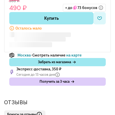
588 ₽
телефона можно настроить под удобный угол обзора. Корпус
490 ₽
+ до
73 бонусов
выполнен из пластика — лёгкого и практичного материала
для ежедневных поездок. Поставляется в коробке, подойдёт
Купить
для личного использования и в подарок автомобилисту.
Осталось мало
Москва
Смотреть наличие
на карте
Забрать из магазина
Экспресс-доставка, 350 ₽
Сегодня до 13 часов дня
Получить за 3 часа
ОТЗЫВЫ
Бонусы за отзывы