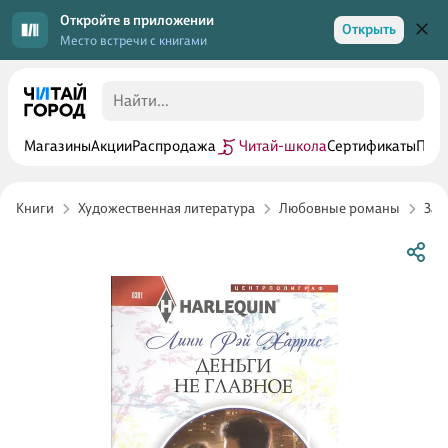
Откройте в приложении
Открыть
Место встречи с книгами
Магазины
Акции
Распродажа
Читай-школа
Сертификаты
Прог
Книги
Художественная литература
Любовные романы
Зар