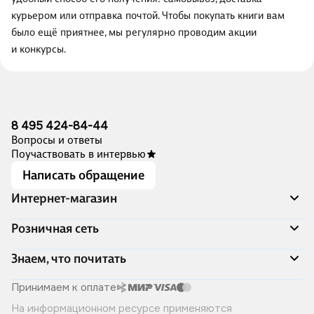
курьером или отправка почтой. Чтобы покупать книги вам
было ещё приятнее, мы регулярно проводим акции
и конкурсы.
8 495 424-84-44
Вопросы и ответы
Поучаствовать в интервью
Написать обращение
Интернет-магазин
Акции
Розничная сеть
Распродажа
Доставка и оплата
Адреса магазинов
Знаем, что почитать
Программа лояльности
Книжный Дозор
Подарочные сертификаты
О компании
Скоро в продаже
Принимаем к оплате
Правила продажи
Читай-город для бизнеса
Эксклюзивные новинки
На информационном ресурсе применяются
Политика конфиденциальности
Хотите у нас работать?
Лучшие из лучших