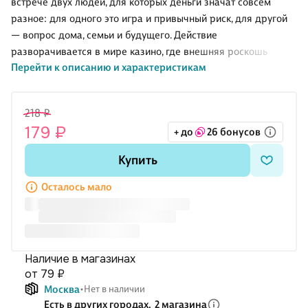
встрече двух людей, для которых деньги значат совсем
разное: для одного это игра и привычный риск, для другой
— вопрос дома, семьи и будущего. Действие
разворачивается в мире казино, где внешняя роскошь
Перейти к описанию и характеристикам
соседствует с жёстким расчётом, а за безупречной работой
крупье скрывается личная драма. Здесь важны не только
притяжение и высокие ставки, но и внутренний выбор,
218 ₽
который приходится делать под давлением обстоятельств.
179 ₽
+ до
26 бонусов
Это история о том, как азарт, социальная дистанция и
недоверие меняют разговор о чувствах и цене ошибок.
Купить
О чём книга
Джек приходит к карточному столу не ради выигрыша:
Осталось мало
крупные суммы давно перестали его волновать. Ег
Наличие в магазинах
от 79 ₽
Москва
Нет в наличии
Есть в других городах,
2 магазина