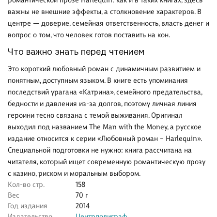
романтической прозе Harlequin: как и в таких книгах, здесь
важны не внешние эффекты, а столкновение характеров. В
центре — доверие, семейная ответственность, власть денег и
вопрос о том, что человек готов поставить на кон.
Что важно знать перед чтением
Это короткий любовный роман с динамичным развитием и
понятным, доступным языком. В книге есть упоминания
последствий урагана «Катрина», семейного предательства,
бедности и давления из-за долгов, поэтому личная линия
героини тесно связана с темой выживания. Оригинал
выходил под названием The Man with the Money, а русское
издание относится к серии «Любовный роман – Harlequin».
Специальной подготовки не нужно: книга рассчитана на
читателя, который ищет современную романтическую прозу
с казино, риском и моральным выбором.
Кол-во стр.
158
Вес
70 г
Год издания
2014
Издательство
Центрполиграф