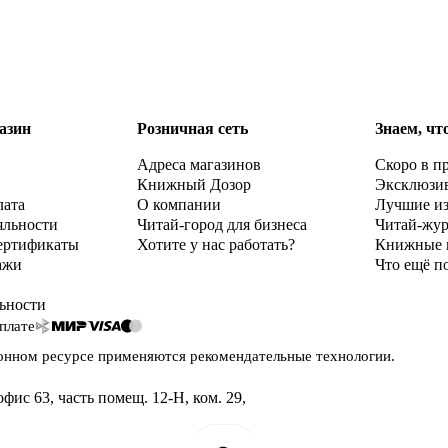
азин
Розничная сеть
Знаем, чт
Адреса магазинов
Скоро в п
Книжный Дозор
Эксклюзи
лата
О компании
Лучшие и
яльности
Читай-город для бизнеса
Читай-жу
ертификаты
Хотите у нас работать?
Книжные 
ажи
Что ещё п
ьности
плате
онном ресурсе применяются
рекомендательные технологии
.
офис 63, часть помещ. 12-Н, ком. 29
,