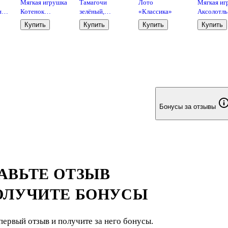
Мягкая игрушка
Тамагочи
Лото
Мягкая иг
ной
Котенок
зелёный,
«Классика»
Аксолотль
5х4)
бежевый (22 см)
батарейки LR4G
фиолетов
Купить
Купить
Купить
Купить
2 штуки входят
(20см)
в комплект,
(OT5022/2
Bookvalno
Бонусы за отзывы
АВЬТЕ ОТЗЫВ
ОЛУЧИТЕ БОНУСЫ
первый отзыв и получите за него бонусы.