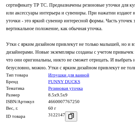
сертификату ТР ТС. Предназначены резиновые уточки для купа
или аксессуары интерьера и сувениры. При нажатии издают 
уточки - это яркий сувенир интересной формы. Часть уточек 
вертикальное положение, как обычная уточка.
Утки с ярким дизайном привлекут не только малышей, но и в
дизайнерами. Новые экземпляры созданы с учетом привычек и 
что они оригинальны, никто не сможет отрицать. И выбрать 
безусловно, можно. Утки с ярким дизайном привлекут не тол
Тип товара
Игрушки для ванной
Бренд
FUNNY DUCKS
Тематика
Резиновая уточка
Размер
8.5x9.5x9
ISBN/Артикул
4660007767250
Вес, г.
60 г
3122147
ID товара