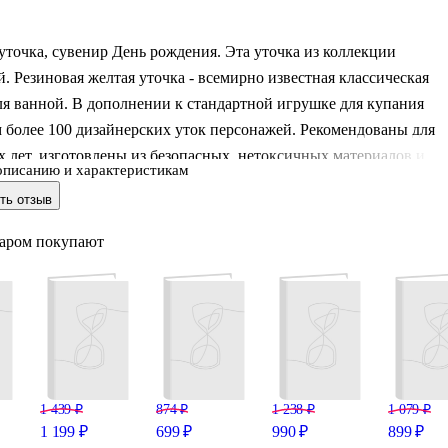
уточка, сувенир День рождения. Эта уточка из коллекции
. Резиновая желтая уточка - всемирно известная классическая
я ванной. В дополнении к стандартной игрушке для купания
 более 100 дизайнерских уток персонажей. Рекомендованы для
-х лет, изготовлены из безопасных, нетоксичных материалов и
описанию и характеристикам
вуют сертификату ТР ТС. Предназначены резиновые уточки для
ть отзыв
ля игр в воде, на улице или дома; как игрушки в ванную, или
ы интерьера и сувениры. При нажатии издают негромкий
варом покупают
ук. В первую очередь наши дизайнерские уточки - это яркий
тересной формы. Часть уточек за счет более простой формы
лавать, сохран
1 439 ₽
874 ₽
1 238 ₽
1 079 ₽
1 199 ₽
699 ₽
990 ₽
899 ₽