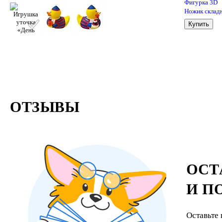
Фигурка 3D
Ножик склад
(пластик) (8,
Купить
(43002999)
ОТЗЫВЫ
ОСТ
И П
Оставьте 