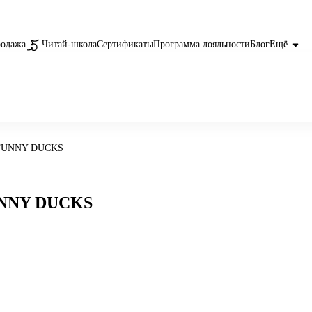
родажа
Читай-школа
Сертификаты
Программа лояльности
Блог
Ещё
, FUNNY DUCKS
FUNNY DUCKS