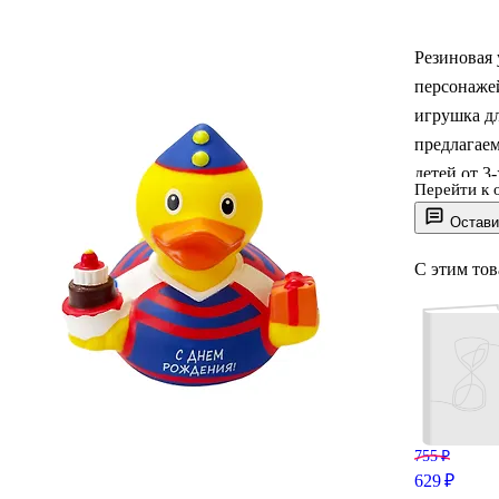
Резиновая 
персонажей
игрушка дл
предлагаем
детей от 3
Перейти к 
соответст
Остави
купания, д
аксессуар
С этим то
пищащий зв
сувенир ин
способна п
755 ₽
629 ₽