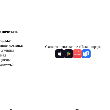
о почитать
родаже
вные новинки
Скачайте приложение «Читай-город»
з лучших
рнал
циклы
очитать?