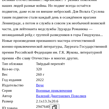
наших людей разные войны. Но подвиг всегда остаётся
подвигом, даже если он внешне неброский. Для Вольта Суслова
таким подвигом стали каждый день в осаждённом врагами
Ленинграде, а потом и служба в совсем уж необычной воинской
части, для лейтенанта медслужбы Эдуарда Романюка —
неожиданный рейд с группой разведчиков в горы Гиндукуша...
Новые произведения признанного мастера отечественной
военно-приключенческой литературы, Лауреата Государственной
премии Российской Федерации им. Г.К. Жукова, литературной
премии «Во славу Отечества» и многих других.
Тип обложки
Твёрдый переплёт
Кол-во стр.
320
Вес
260 г
Год издания
2022
Издательство
Вече
Серия
Военные приключения
Автор
Валерий Дмитриевич Поволяев
Размер
2.1x13.3x20.6
2947640
ID товара