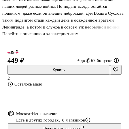
наших людей разные войны. Но подвиг всегда остаётся
подвигом, даже если он внешне неброский. Для Вольта Суслова
таким подвигом стали каждый день в осаждённом врагами
Ленинграде, а потом и служба в совсем уж необычной воинской
Перейти к описанию и характеристикам
части, для лейтенанта медслужбы Эдуарда Романюка —
неожиданный рейд с группой разведчиков в горы Гиндукуша...
Новые произведения признанного мастера отечественной
539 ₽
военно-приключенческой литературы, Лауреата Государственной
449 ₽
+ до
67 бонусов
премии Российской Федерации им. Г.К. Жукова, литературной
премии «Во славу Отечества» и многих других.
Купить
2
Осталось мало
Москва
Нет в наличии
Есть в других городах,
8 магазинов
Посмотреть наличие