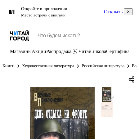
Откройте в приложении
Открыть
Место встречи с книгами
Магазины
Акции
Распродажа
Читай-школа
Сертификаты
П
Книги
Художественная литература
Российская литература
Рос