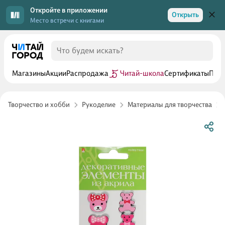
Откройте в приложении
Открыть
Место встречи с книгами
Магазины
Акции
Распродажа
Читай-школа
Сертификаты
Прог
Творчество и хобби
Рукоделие
Материалы для творчества