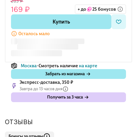
203 ₽
выбору (не входит в комплект) и создавайте тёплые,
169 ₽
+ до
25 бонусов
«уютные» композиции.
Купить
Осталось мало
Москва
Смотреть наличие
на карте
Забрать из магазина
Экспресс-доставка, 350 ₽
Завтра до 13 часов дня
Получить за 3 часа
ОТЗЫВЫ
Бонусы за отзывы