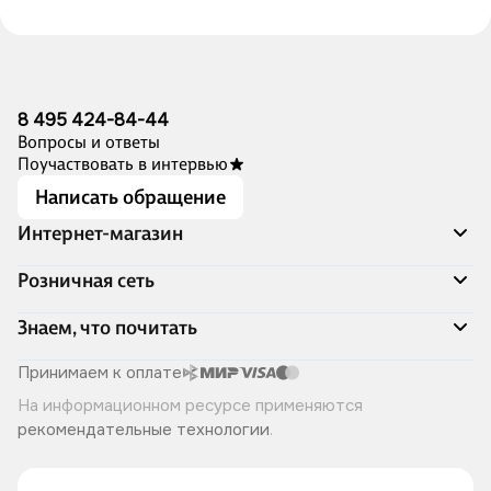
8 495 424-84-44
Вопросы и ответы
Поучаствовать в интервью
Написать обращение
Интернет-магазин
Акции
Розничная сеть
Распродажа
Доставка и оплата
Адреса магазинов
Знаем, что почитать
Программа лояльности
Книжный Дозор
Подарочные сертификаты
О компании
Скоро в продаже
Принимаем к оплате
Правила продажи
Читай-город для бизнеса
Эксклюзивные новинки
На информационном ресурсе применяются
Политика конфиденциальности
Хотите у нас работать?
Лучшие из лучших
рекомендательные технологии
.
Читай-журнал
Книжные циклы
Что ещё почитать?