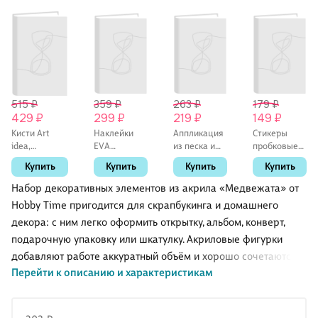
515 ₽
359 ₽
263 ₽
179 ₽
429 ₽
299 ₽
219 ₽
149 ₽
Кисти Art
Наклейки
Аппликация
Стикеры
idea,
EVA
из песка и
пробковые
синтетика,
«Звездочки»
цветной
«Бабочки»
Купить
Купить
Купить
Купить
плоские, 3
глиттер,
фольги Три
штуки
микс
Совы
Набор декоративных элементов из акрила «Медвежата» от
размеров и
"Лисенок", с
Hobby Time пригодится для скрапбукинга и домашнего
цветов, 8 г
раскраской
декора: с ним легко оформить открытку, альбом, конверт,
подарочную упаковку или шкатулку. Акриловые фигурки
добавляют работе аккуратный объём и хорошо сочетаются с
Перейти к описанию и характеристикам
бумагой, картоном, лентами и вырубкой. В наборе 10
элементов — удобно подобрать подходящий акцент и
сохранить единый стиль проекта. Крепите декор на клей по