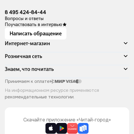
8 495 424-84-44
Вопросы и ответы
Поучаствовать в интервью
Написать обращение
Интернет-магазин
Акции
Розничная сеть
Распродажа
Доставка и оплата
Адреса магазинов
Знаем, что почитать
Программа лояльности
Книжный Дозор
Подарочные сертификаты
О компании
Скоро в продаже
Принимаем к оплате
Правила продажи
Читай-город для бизнеса
Эксклюзивные новинки
На информационном ресурсе применяются
Политика конфиденциальности
Хотите у нас работать?
Лучшие из лучших
рекомендательные технологии
.
Читай-журнал
Книжные циклы
Что ещё почитать?
Скачайте приложение «Читай-город»