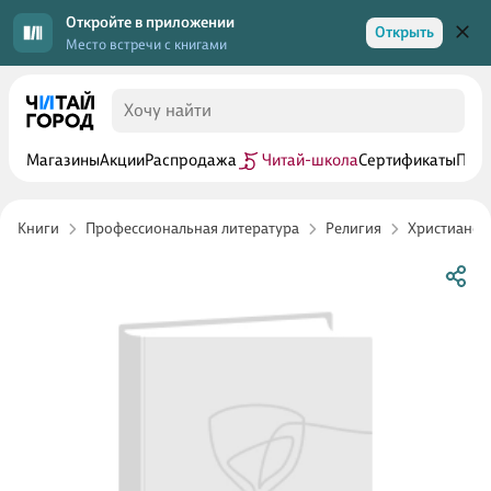
Откройте в приложении
Открыть
Место встречи с книгами
Магазины
Акции
Распродажа
Читай-школа
Сертификаты
Прог
Книги
Профессиональная литература
Религия
Христианст