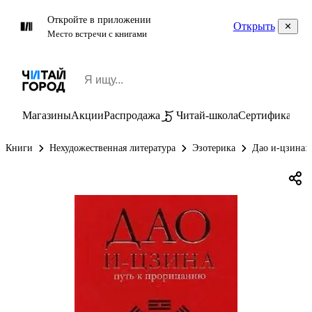
Откройте в приложении
Открыть
Место встречи с книгами
Магазины
Акции
Распродажа
Читай-школа
Сертификаты
П
Книги
Нехудожественная литература
Эзотерика
Дао и-цзина: