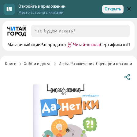
Откройте в приложении
Открыть
Место встречи с книгами
Магазины
Акции
Распродажа
Читай-школа
Сертификаты
Прог
Книги
Хобби и досуг
Игры. Развлечения. Сценарии празднико