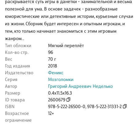
раскрывается суть игры в данетки - занимательной и весьма
полезной для ума. В основе задачек - разнообразные
юмористические или детективные истории, курьезные случаи
из жизни. Сборник будет интересен и опытным игрокам, и
тем, кто только начинает знакомиться с этим игровым
жанром. .
Тип обложки
Мягкий переплёт
Кол-во стр.
96
Вес
70 г
Год издания
2018
Издательство
Феникс
Серия
Мозголомки
Автор
Григорий Андреевич Неделько
Размер
0.4x11.5x16.3
ID товара
2600679
ISBN
978-5-222-26500-0
,
978-5-222-31331-2
Возрастное
12+
ограничение