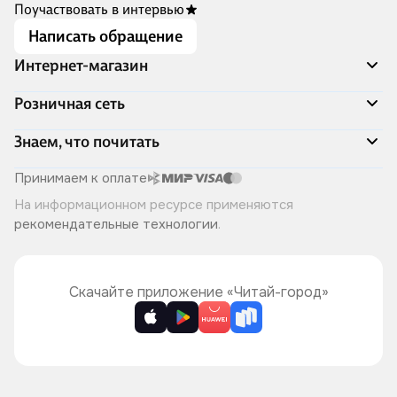
Поучаствовать в интервью
Написать обращение
Интернет-магазин
Акции
Розничная сеть
Распродажа
Доставка и оплата
Адреса магазинов
Знаем, что почитать
Программа лояльности
Книжный Дозор
Подарочные сертификаты
О компании
Скоро в продаже
Принимаем к оплате
Правила продажи
Читай-город для бизнеса
Эксклюзивные новинки
На информационном ресурсе применяются
Политика конфиденциальности
Хотите у нас работать?
Лучшие из лучших
рекомендательные технологии
.
Читай-журнал
Книжные циклы
Что ещё почитать?
Скачайте приложение «Читай-город»