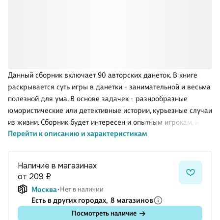
Данный сборник включает 90 авторских данеток. В книге
раскрывается суть игры в данетки - занимательной и весьма
полезной для ума. В основе задачек - разнообразные
юмористические или детективные истории, курьезные случаи
из жизни. Сборник будет интересен и опытным игрокам, и
Перейти к описанию и характеристикам
тем, кто только начинает знакомиться с этим игровым
жанром. .
Наличие в магазинах
от 209 ₽
Москва
Нет в наличии
Есть в других городах,
8 магазинов
Посмотреть наличие