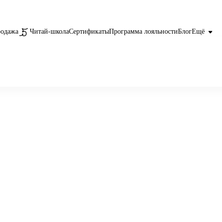
родажа
Читай-школа
Сертификаты
Программа лояльности
Блог
Ещё