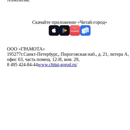
технологии
.
Скачайте приложение «Читай-город»
ООО «ГРАМОТА»
195277
г.Санкт-Петербург,
,
Пироговская наб., д. 21, литера А,
офис 63, часть помещ. 12-Н, ком. 29
,
8 495 424-84-44
www.chitai-gorod.ru/