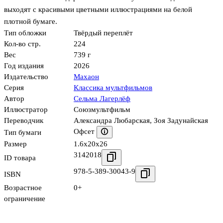
выходят с красивыми цветными иллюстрациями на белой
плотной бумаге.
Тип обложки
Твёрдый переплёт
Кол-во стр.
224
Вес
739 г
Год издания
2026
Издательство
Махаон
Серия
Классика мультфильмов
Автор
Сельма Лагерлёф
Иллюстратор
Союзмультфильм
Переводчик
Александра Любарская
,
Зоя Задунайская
Офсет
Тип бумаги
Размер
1.6x20x26
3142018
ID товара
978-5-389-30043-9
ISBN
Возрастное
0+
ограничение