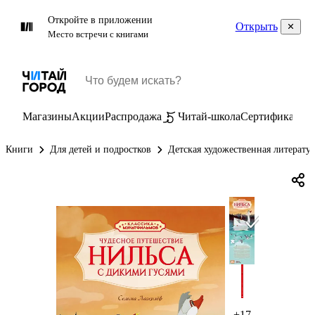
Откройте в приложении
Открыть
Место встречи с книгами
Магазины
Акции
Распродажа
Читай-школа
Сертификаты
П
Книги
Для детей и подростков
Детская художественная литерату
+17