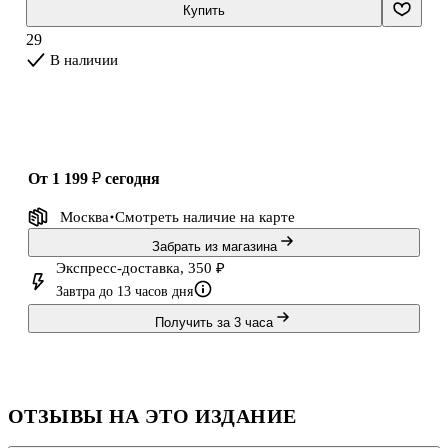
головокружительное путешествие через всю страну:
Купить
перехитрить коварного лиса, выстоять против целого войска и
29
даже встретиться с королём! И всё для того,
В наличии
от 1 199 ₽
сегодня
Москва
Смотреть наличие
на карте
Забрать из магазина
Экспресс-доставка, 350 ₽
Завтра до 13 часов дня
Получить за 3 часа
ОТЗЫВЫ НА ЭТО ИЗДАНИЕ