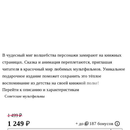
В чудесный миг волшебства персонажи замирают на книжных
страницах. Сказка и анимация переплетаются, приглашая
читателя в красочный мир любимых мультфильмов. Уникальное
подарочное издание поможет сохранить это тёплое
воспоминание из детства на своей книжной полке!
Перейти к описанию и характеристикам
Советские мультфильмы
Двенадцатилетний Нильс никого не боялся, пока не подшутил
над лесным гномом. С тех пор жизнь его круто изменилась!
Теперь он ростом не больше воробья, а когда ты настолько мал
1 499 ₽
— всё кажется в два раза страшнее. Верхом на белом гусе
1 249 ₽
+ до
187 бонусов
заколдованному мальчику предстоит совершить