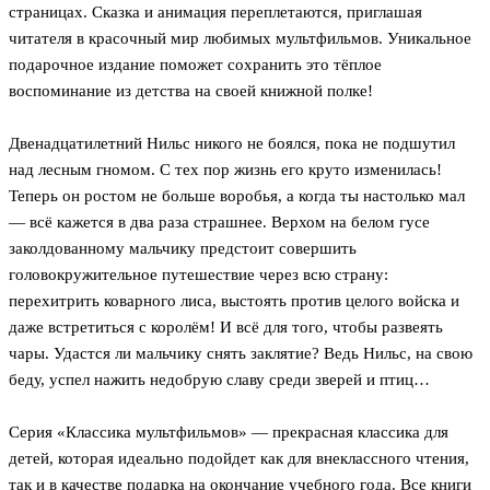
страницах. Сказка и анимация переплетаются, приглашая
читателя в красочный мир любимых мультфильмов. Уникальное
подарочное издание поможет сохранить это тёплое
воспоминание из детства на своей книжной полке!
Двенадцатилетний Нильс никого не боялся, пока не подшутил
над лесным гномом. С тех пор жизнь его круто изменилась!
Теперь он ростом не больше воробья, а когда ты настолько мал
— всё кажется в два раза страшнее. Верхом на белом гусе
заколдованному мальчику предстоит совершить
головокружительное путешествие через всю страну:
перехитрить коварного лиса, выстоять против целого войска и
даже встретиться с королём! И всё для того, чтобы развеять
чары. Удастся ли мальчику снять заклятие? Ведь Нильс, на свою
беду, успел нажить недобрую славу среди зверей и птиц…
Серия «Классика мультфильмов» — прекрасная классика для
детей, которая идеально подойдет как для внеклассного чтения,
так и в качестве подарка на окончание учебного года. Все книги