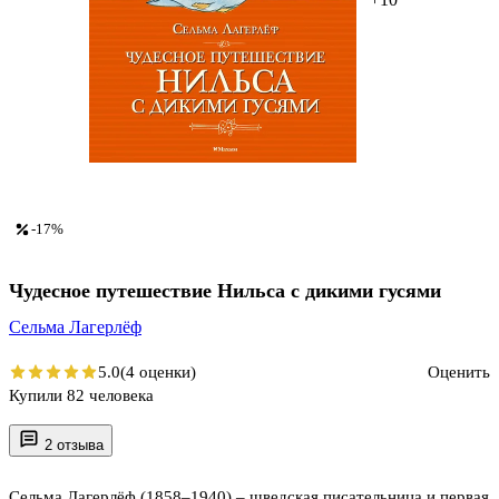
-17%
Чудесное путешествие Нильса с дикими гусями
Сельма Лагерлёф
5.0
(4 оценки)
Оценить
Купили 82 человека
2 отзыва
Сельма Лагерлёф (1858–1940) – шведская писательница и первая