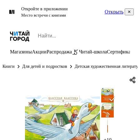
Откройте в приложении
Открыть
Место встречи с книгами
Магазины
Акции
Распродажа
Читай-школа
Сертификаты
П
Книги
Для детей и подростков
Детская художественная литерату
+10