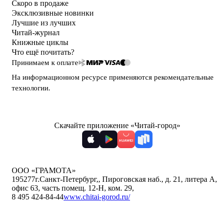
Скоро в продаже
Эксклюзивные новинки
Лучшие из лучших
Читай-журнал
Книжные циклы
Что ещё почитать?
Принимаем к оплате
На информационном ресурсе применяются
рекомендательные
технологии
.
Скачайте приложение «Читай-город»
ООО «ГРАМОТА»
195277
г.Санкт-Петербург,
,
Пироговская наб., д. 21, литера А,
офис 63, часть помещ. 12-Н, ком. 29
,
8 495 424-84-44
www.chitai-gorod.ru/