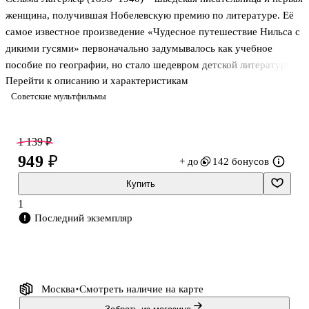
женщина, получившая Нобелевскую премию по литературе. Её
самое известное произведение «Чудесное путешествие Нильса с
дикими гусями» первоначально задумывалось как учебное
пособие по географии, но стало шедевром детской литературы.
Перейти к описанию и характеристикам
Советские мультфильмы
Заколдованный мальчик Нильс вместе с гусём Мартином
отправляется в увлекательное путешествие по родному краю. Их
ждут опасные испытания, незабываемые встречи и удивительные
1 139 ₽
приключения. Справляясь с разными трудностями и помогая
949 ₽
+ до
142 бонусов
друзьям, Нильс учится ценить дружбу, сопереживать и
заботиться об окружающих.
Купить
1
Серия «Классная классика» включает произведения
Последний экземпляр
отечественных и зарубежных писателей,
Москва
Смотреть наличие
на карте