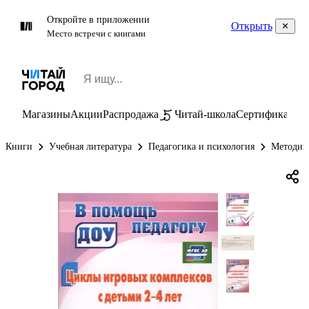
Откройте в приложении
Открыть
Место встречи с книгами
Магазины
Акции
Распродажа
Читай-школа
Сертификаты
П
Книги
Учебная литература
Педагогика и психология
Методик