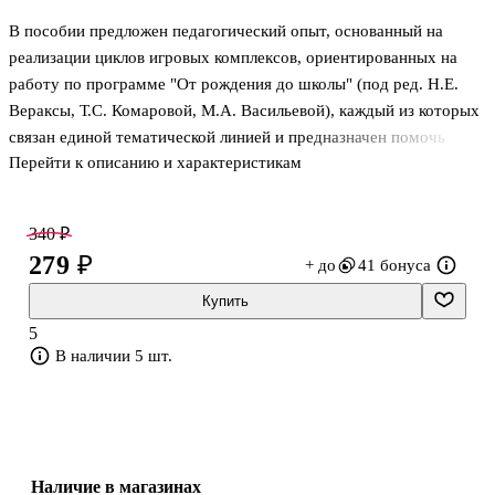
В пособии предложен педагогический опыт, основанный на
реализации циклов игровых комплексов, ориентированных на
работу по программе "От рождения до школы" (под ред. Н.Е.
Вераксы, Т.С. Комаровой, М.А. Васильевой), каждый из которых
связан единой тематической линией и предназначен помочь
Перейти к описанию и характеристикам
воспитателю комплексно решать образовательные задачи на
основе требований ФГОС ДО. Представлены перспективный
план игр в адаптационный период для детей 2-4 лет и занятия,
340 ₽
позволяющие педагогу организовать деятельность малышей и
279 ₽
+ до
41 бонуса
взрослых таким образом, чтобы трудный период адаптации
ребенка к условиям ДОО прошел в игровом пространстве (игры
Купить
детей с воздушными шарами, водой, с "мастером мячом",
5
"насекомыми", кук
В наличии 5 шт.
Наличие в магазинах