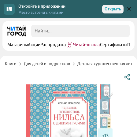
Откройте в приложении
Открыть
Место встречи с книгами
Магазины
Акции
Распродажа
Читай-школа
Сертификаты
Прог
Книги
Для детей и подростков
Детская художественная лите
+13