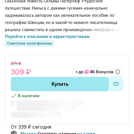
Сказочная повесть Сельмы Лагерлёф «Чудесное
путешествие Нильса с дикими гусями» изначально
задумывалась автором как увлекательное пособие по
географии Швеции, но в какой-то момент писательница
решила совместить в одном произведении географию и
Перейти к описанию и характеристикам
сказку. Написанная ярким языком, книга принесла
Советские мультфильмы
писательнице большой успех, была переведена на многие
языки мира и вошла в золотой фонд детской литературы.
371 ₽
Все произведения в серии «Чтение — лучшее учение»
309 ₽
+ до
46 бонусов
публикуются в полном объеме без сокращений и адаптации.
Купить
В наличии
от 339 ₽
сегодня
Москва
Смотреть наличие
на карте