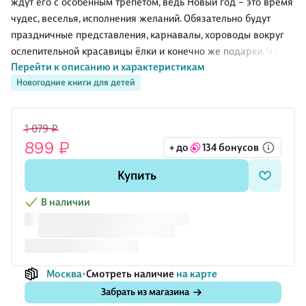
ждут его с особенным трепетом, ведь Новый год – это время
чудес, веселья, исполнения желаний. Обязательно будут
праздничные представления, карнавалы, хороводы вокруг
ослепительной красавицы ёлки и конечно же подарки. Что
Перейти к описанию и характеристикам
же на этот раз принёс Дед Мороз в своём волшебном
Новогодние книги для детей
мешке? Замечательную книжку, в которой собраны весёлые
сказки, стихи и загадки про зиму и Новый год. Пусть эта
книжка подарит хорошее настроение и море радости в
1 079 ₽
преддверии всеми любимого праздника! Счастливого
899 ₽
+ до
134 бонусов
Нового года!
Купить
В наличии
Москва
Смотреть наличие
на карте
Забрать из магазина