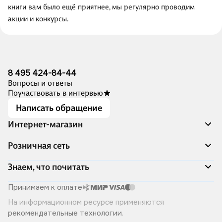
книги вам было ещё приятнее, мы регулярно проводим
акции и конкурсы.
8 495 424-84-44
Вопросы и ответы
Поучаствовать в интервью
Написать обращение
Интернет-магазин
Акции
Розничная сеть
Распродажа
Доставка и оплата
Адреса магазинов
Знаем, что почитать
Программа лояльности
Книжный Дозор
Подарочные сертификаты
О компании
Скоро в продаже
Принимаем к оплате
Правила продажи
Читай-город для бизнеса
Эксклюзивные новинки
На информационном ресурсе применяются
Политика конфиденциальности
Хотите у нас работать?
Лучшие из лучших
рекомендательные технологии
.
Читай-журнал