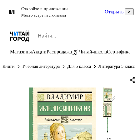
Откройте в приложении
Открыть
Место встречи с книгами
Магазины
Акции
Распродажа
Читай-школа
Сертификаты
П
Книги
Учебная литература
Для 5 класса
Литература 5 класс
+12