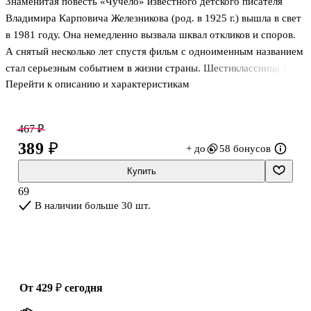
Знаменитая повесть «Чучело» известного детского писателя
Владимира Карповича Железникова (род. в 1925 г.) вышла в свет
в 1981 году. Она немедленно вызвала шквал откликов и споров.
А снятый несколько лет спустя фильм с одноименным названием
стал серьезным событием в жизни страны. Шестиклассница Лена
Перейти к описанию и характеристикам
Бессольцева неловкая чудачка, над ней потешается класс и дает
ей кличку «Чучело». Но тяжелая ситуация, в которую попадает
Лена и то, как она из нее выходит, помогают окружающим
467 ₽
понять красоту души, редкое благородство и высокую степень
389 ₽
+ до
58 бонусов
самопожертвования этой непримечательной девчонки. Для
среднего школьного возраста.
Купить
69
В наличии больше 30 шт.
от 429 ₽
сегодня