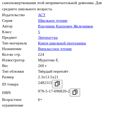
самопожертвования этой непримечательной девчонки. Для
среднего школьного возраста.
Издательство
АСТ
Серия
Школьное чтение
Автор
Владимир Карпович Железников
Класс
5
Предмет
Литература
Тип материала
Книги школьной программы
Назначение
Внеклассное чтение
Кол-во стр.
224
Иллюстратор
Муратова Е.
Вес
260 г
Тип обложки
Твёрдый переплёт
Размер
2.3x13.5x21
2482115
ID товара
978-5-17-090820-2
ISBN
Возрастное
6+
ограничение