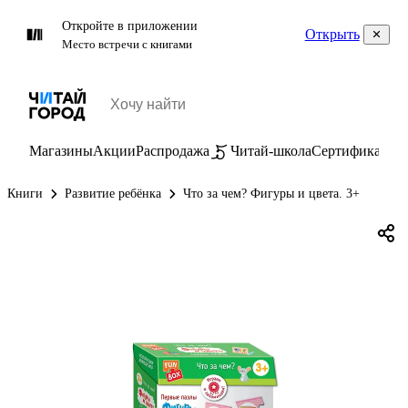
Откройте в приложении
Открыть
Место встречи с книгами
Магазины
Акции
Распродажа
Читай-школа
Сертификаты
П
Книги
Развитие ребёнка
Что за чем? Фигуры и цвета. 3+