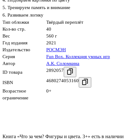
4. Подбираем картинки по цвету
5. Тренируем память и внимание
6. Развиваем логику
Тип обложки
Твёрдый переплёт
Кол-во стр.
40
Вес
560 г
Год издания
2021
Издательство
РОСМЭН
Серия
Fun Box. Коллекция умных игр
Автор
А.К. Соломкина
2892057
ID товара
4680274053160
ISBN
Возрастное
0+
ограничение
Книга «Что за чем? Фигуры и цвета. 3+» есть в наличии