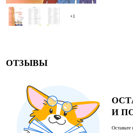
+1
ОТЗЫВЫ
ОСТ
И П
Оставьте 