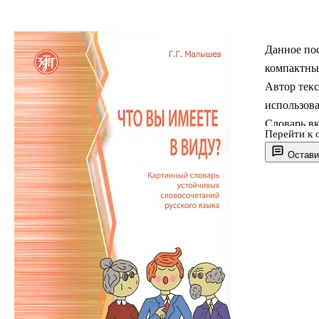
Данное пос
компактный
Автор тек
использов
Словарь вк
Перейти к 
необязател
Остави
иллюстриру
показывает
используе
микродиал
Пособие мо