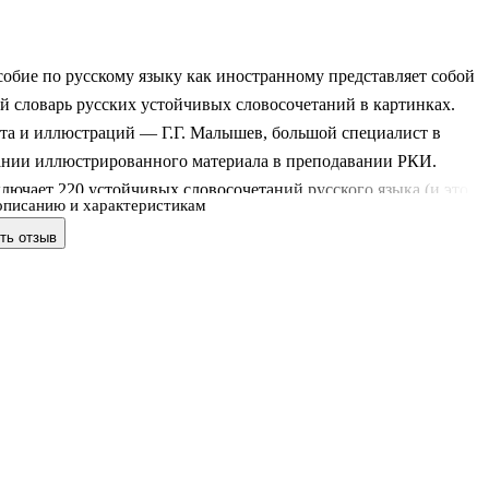
обие по русскому языку как иностранному представляет собой
 словарь русских устойчивых словосочетаний в картинках.
ста и иллюстраций — Г.Г. Малышев, большой специалист в
ании иллюстрированного материала в преподавании РКИ.
лючает 220 устойчивых словосочетаний русского языка (и это
описанию и характеристикам
ьно пословицы и поговорки). Каждое из словосочетаний
ть отзыв
ют две картинки: первая семантизирует словосочетание, а втор
 одну из возможных речевых ситуаций, в которых оно
тся. Между двумя этими визуальными образами мы видим
оги, показывающие примеры употребления в речи.
жет быть использовано как при аудиторной,