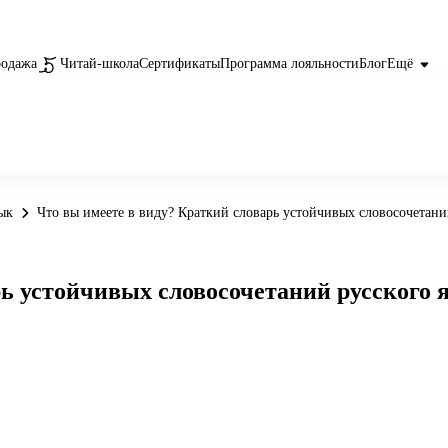
родажа
Читай-школа
Сертификаты
Программа лояльности
Блог
Ещё
ык
Что вы имеете в виду? Краткий словарь устойчивых словосочетани
рь устойчивых словосочетаний русского 