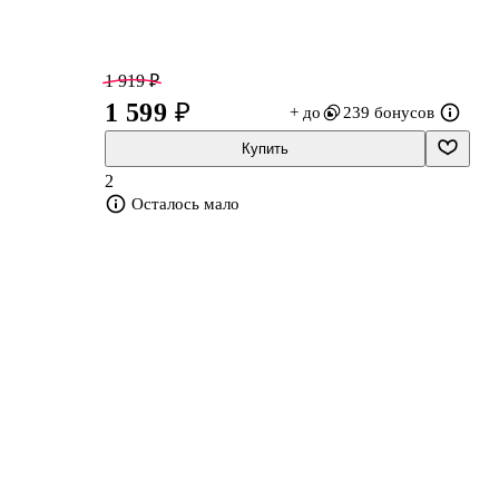
1 919 ₽
1 599 ₽
+ до
239 бонусов
Купить
2
Осталось мало
ая