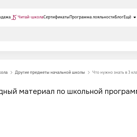
одажа
Читай-школа
Сертификаты
Программа лояльности
Блог
Ещё
кола
Другие предметы начальной школы
Что нужно знать в 3 к
лядный материал по школьной програ