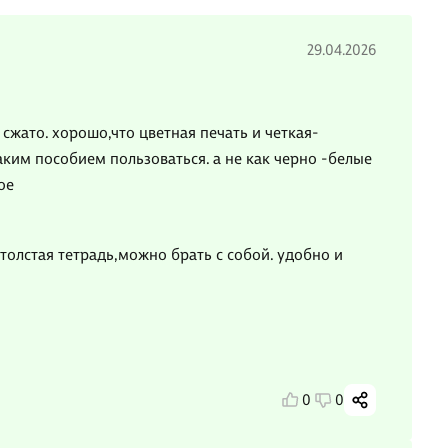
29.04.2026
сжато. хорошо,что цветная печать и четкая-
аким пособием пользоваться. а не как черно -белые
ое
толстая тетрадь,можно брать с собой. удобно и
0
0