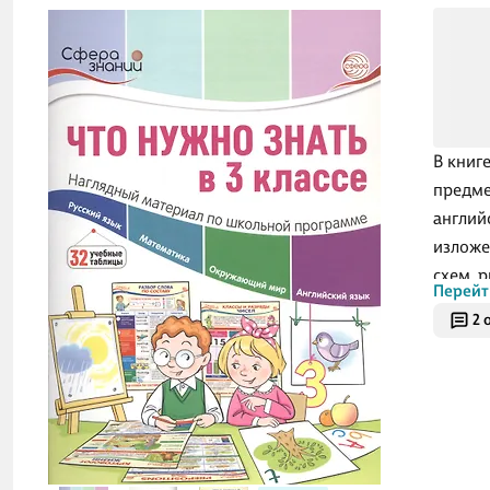
В книг
предме
англий
изложе
схем, 
Перейт
процес
2 
(«Школ
и др.),
общего
классо