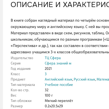
ОПИСАНИЕ И ХАРАКТЕРИ
В книге собран наглядный материал по четырём основн
окружающему миру и английскому языку. С ней вы про
Материал представлен в виде схем, рисунков, таблиц. 
школьникам, обучающимся по разным программам («Шко
«Перспектива» и др.), так как составлен в соответстви
адресовано учащимся 3-х классов общеобразовательны
Издательство
ТЦ Сфера
Серия
Сфера знаний м
Год издания
2021
Класс
3
Предмет
Английский язык
,
Русский язык
,
Матема
Тип материала
Учебное пособие
Кол-во стр.
32
Вес
100 г
Тип обложки
Мягкий переплёт
Размер
0.2x20.5x29