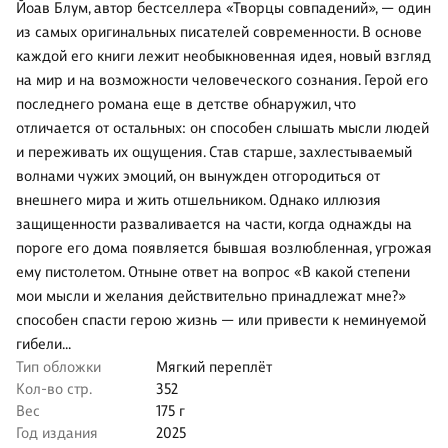
Йоав Блум, автор бестселлера «Творцы совпадений», — один
из самых оригинальных писателей современности. В основе
каждой его книги лежит необыкновенная идея, новый взгляд
на мир и на возможности человеческого сознания. Герой его
последнего романа еще в детстве обнаружил, что
отличается от остальных: он способен слышать мысли людей
и переживать их ощущения. Став старше, захлестываемый
волнами чужих эмоций, он вынужден отгородиться от
внешнего мира и жить отшельником. Однако иллюзия
защищенности разваливается на части, когда однажды на
пороге его дома появляется бывшая возлюбленная, угрожая
ему пистолетом. Отныне ответ на вопрос «В какой степени
мои мысли и желания действительно принадлежат мне?»
способен спасти герою жизнь — или привести к неминуемой
гибели...
Тип обложки
Мягкий переплёт
Кол-во стр.
352
Вес
175 г
Год издания
2025