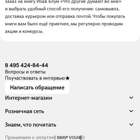
заказ на книгу Йоав Блум «Что другие думают во мне»
и выбрать удобный способ его получения: самовывоз,
доставка курьером или отправка почтой. Чтобы покупать
книги вам было ещё приятнее, мы регулярно проводим
акции и конкурсы.
8 495 424-84-44
Вопросы и ответы
Поучаствовать в интервью
Написать обращение
Интернет-магазин
Акции
Розничная сеть
Распродажа
Доставка и оплата
Адреса магазинов
Знаем, что почитать
Программа лояльности
Книжный Дозор
Подарочные сертификаты
О компании
Скоро в продаже
Принимаем к оплате