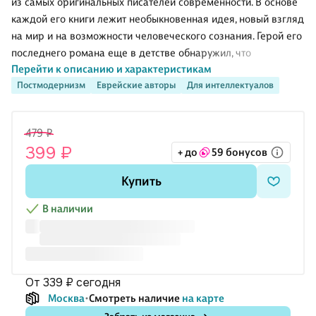
из самых оригинальных писателей современности. В основе
каждой его книги лежит необыкновенная идея, новый взгляд
на мир и на возможности человеческого сознания. Герой его
последнего романа еще в детстве обнаружил, что
Перейти к описанию и характеристикам
отличается от остальных: он способен слышать мысли людей
Постмодернизм
Еврейские авторы
Для интеллектуалов
и переживать их ощущения. Став старше, захлестываемый
волнами чужих эмоций, он вынужден отгородиться от
внешнего мира и жить отшельником. Однако иллюзия
479 ₽
защищенности разваливается на части, когда однажды на
399 ₽
+ до
59 бонусов
пороге его дома появляется бывшая возлюбленная, угрожая
ему пистолетом. Отныне ответ на вопрос «В какой степени
Купить
мои мысли и желания действительно принадлежат мне
В наличии
от 339 ₽
сегодня
Москва
Смотреть наличие
на карте