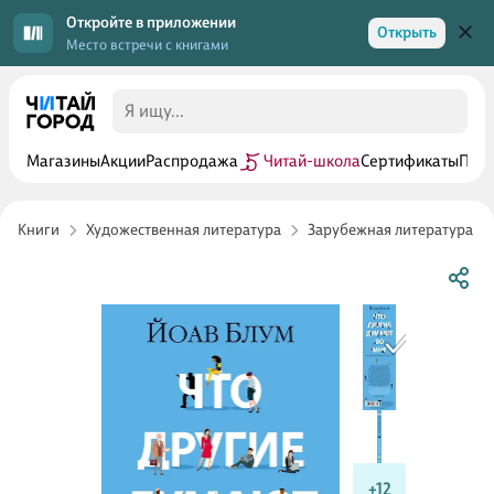
Откройте в приложении
Открыть
Место встречи с книгами
Магазины
Акции
Распродажа
Читай-школа
Сертификаты
Прог
Книги
Художественная литература
Зарубежная литература
+12