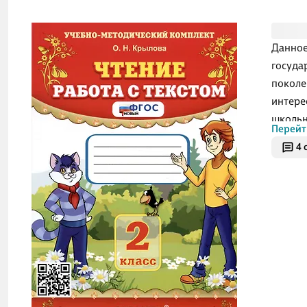
Данное
госуда
поколе
интере
школьн
Перейт
обраба
4 
к язык
тексту
лингви
своеоб
способ
учащег
учебни