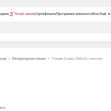
одажа
Читай-школа
Сертификаты
Программа лояльности
Блог
Ещё
кола
Литературное чтение
Чтение. 2 класс. Работа с текстом
век