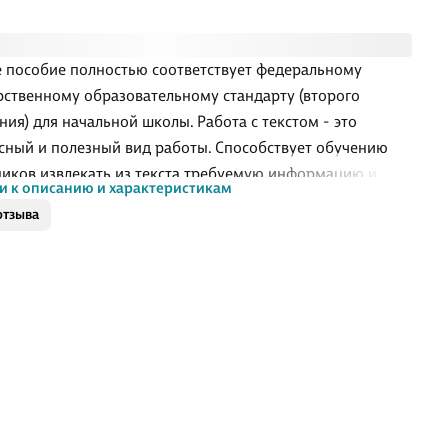
 пособие полностью соответствует федеральному
рственному образовательному стандарту (второго
ния) для начальной школы. Работа с текстом - это
сный и полезный вид работы. Способствует обучению
иков извлекать из текста требуемую информацию и
и к описанию и характеристикам
тывать её. В ходе работы развивается речевое внимание
отзыва
овой стороне текста, внимание к деталям. К каждому
 прилагаются вопросы, составленные с учётом его
стического, стилистического и художественного
разия. Работа с иллюстративным материалом
ствует развитию познавательной активности каждого
ося. Данный материал может использоваться с любым
ком. Пособие адресовано учащимся начальны