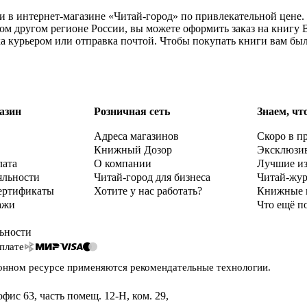
чии в интернет-магазине «Читай-город» по привлекательной цене
ом другом регионе России, вы можете оформить заказ на книгу В
ка курьером или отправка почтой. Чтобы покупать книги вам бы
азин
Розничная сеть
Знаем, чт
Адреса магазинов
Скоро в п
Книжный Дозор
Эксклюзи
лата
О компании
Лучшие и
яльности
Читай-город для бизнеса
Читай-жу
ертификаты
Хотите у нас работать?
Книжные 
ажи
Что ещё п
ьности
плате
онном ресурсе применяются
рекомендательные технологии
.
офис 63, часть помещ. 12-Н, ком. 29
,