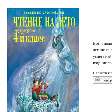
Вот и подо
летние кан
успеть най
издание со
Перейти к 
Хрестомати
1 отзы
большинств
авторские 
писателей
Некрасова
Житкова, П