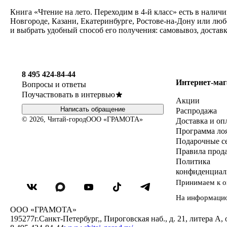
Книга «Чтение на лето. Переходим в 4-й класс» есть в нали
Новгороде, Казани, Екатеринбурге, Ростове-на-Дону или люб
и выбрать удобный способ его получения: самовывоз, достав
8 495 424-84-44
Интернет-маг
Вопросы и ответы
Поучаствовать в интервью
Акции
Написать обращение
Распродажа
© 2026, Читай-город
ООО «ГРАМОТА»
Доставка и оп
Программа ло
Подарочные с
Правила прод
Политика
конфиденциал
Принимаем к о
На информаци
ООО «ГРАМОТА»
195277
г.Санкт-Петербург,
,
Пироговская наб., д. 21, литера А, 