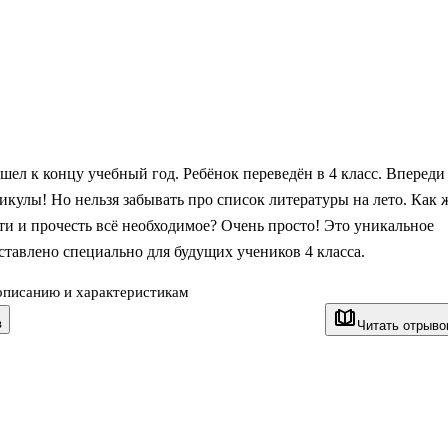
шел к концу учебный год. Ребёнок переведён в 4 класс. Впереди
икулы! Но нельзя забывать про список литературы на лето. Как 
ти и прочесть всё необходимое? Очень просто! Это уникальное
ставлено специально для будущих учеников 4 класса.
описанию и характеристикам
я содержит произведения, которые задают для чтения на лето в
в
Читать отрыво
е школ России. В состав хрестоматии вошли русские народные 
зарубежные сказки, басни, мифы, произведения отечественных
 и поэтов XIX—XX веков: Тютчева, Плещеева, Сурикова, Бунина
, Крылова, Куприна, Мамина-Сибиряка, Гаршина, Чехова,
ришвина, Пермяка, Григоровича, Погорельского и других. Все