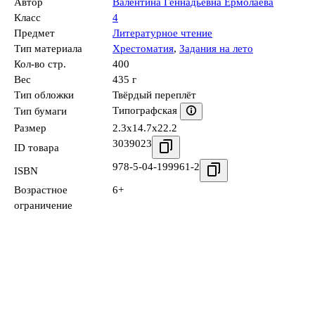
Автор
Валентина Геннадьевна Ермолаева
Класс
4
Предмет
Литературное чтение
Тип материала
Хрестоматия
,
Задания на лето
Кол-во стр.
400
Вес
435 г
Тип обложки
Твёрдый переплёт
Типографская
Тип бумаги
Размер
2.3x14.7x22.2
3039023
ID товара
978-5-04-199961-2
ISBN
Возрастное
6+
ограничение