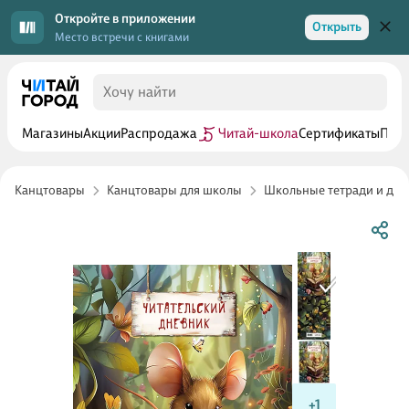
Откройте в приложении
Открыть
Место встречи с книгами
Магазины
Акции
Распродажа
Читай-школа
Сертификаты
Прог
Канцтовары
Канцтовары для школы
Школьные тетради и дне
+1