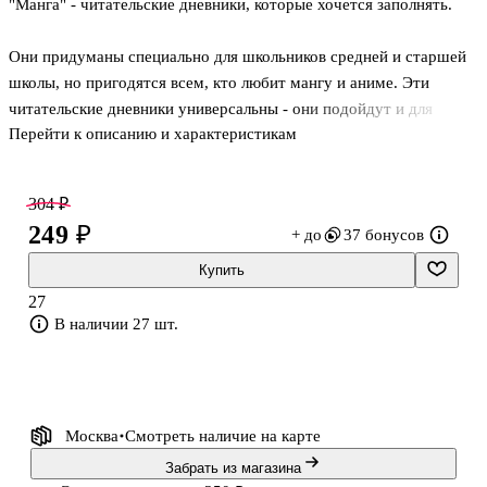
"Манга" - читательские дневники, которые хочется заполнять.
Они придуманы специально для школьников средней и старшей
школы, но пригодятся всем, кто любит мангу и аниме. Эти
читательские дневники универсальны - они подойдут и для
Перейти к описанию и характеристикам
мальчиков и для девочек, для каждого найдётся "та самая"
обложка. Удобная разлиновка, наполнение дневников для
начальной, средней и старшей школы соответствует школьным
304 ₽
требованиям.
249 ₽
+ до
37 бонусов
"Манга" с анкетой и страницами, на которых можно записать 24
Купить
книги, дополнен пятью разворотами с чёрно-белыми комиксами
27
в аниме-стиле. При желании их можно раскрасить. Дневник
В наличии 27 шт.
напечатан на плотной бумаге, поэтому не стоит беспокоиться,
что надписи ручкой проступят на друг
Москва
Смотреть наличие
на карте
Забрать из магазина