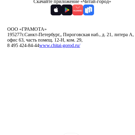
Скачайте приложение «Читай-город»
ООО «ГРАМОТА»
195277
г.Санкт-Петербург,
,
Пироговская наб., д. 21, литера А,
офис 63, часть помещ. 12-Н, ком. 29
,
8 495 424-84-44
www.chitai-gorod.ru/