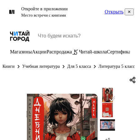
Откройте в приложении
Открыть
Место встречи с книгами
Магазины
Акции
Распродажа
Читай-школа
Сертификаты
П
Книги
Учебная литература
Для 5 класса
Литература 5 класс
+5