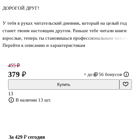
ДОРОГОЙ ДРУГ!
У тебя в руках читательский дневник, который на целый год
станет твоим настоящим другом. Раньше тебе читали книги
взрослые, теперь ты становишься профессиональным читателем.
Перейти к описанию и характеристикам
В этом тебе и поможет этот дневник. Записывай в него всё, что
ты прочитал, выполняй интересные задания, наклеивай цветные
картинки, отгадывай загадки и ребусы. Всё это поможет лучше
455 ₽
запомнить прочитанные произведения, научит их анализировать,
379 ₽
+ до
56 бонусов
правильно пересказывать, давать характеристики героям книг и
даже немножко сочинять стихи и рассказы. Читательский
Купить
дневник можно использовать как на уроках литературного
13
чтения, так и дома, во время летних каникул.
В наличии 13 шт.
за 429 ₽
сегодня