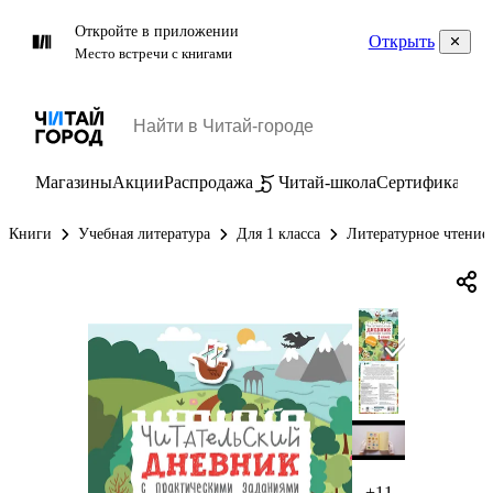
Откройте в приложении
Открыть
Место встречи с книгами
Магазины
Акции
Распродажа
Читай-школа
Сертификаты
П
Книги
Учебная литература
Для 1 класса
Литературное чтение 
+11