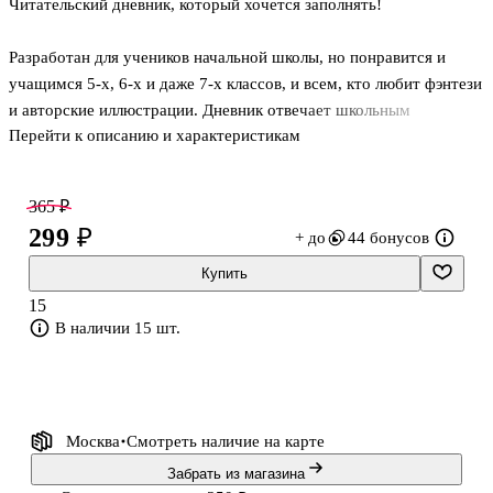
Читательский дневник, который хочется заполнять!
Разработан для учеников начальной школы, но понравится и
учащимся 5-х, 6-х и даже 7-х классов, и всем, кто любит фэнтези
и авторские иллюстрации. Дневник отвечает школьным
Перейти к описанию и характеристикам
требованиям, удобно разлинован и рассчитан на 21 книгу.
Напечатан на плотной бумаге, поэтому не стоит беспокоиться,
что надписи от ручки проступят на другой стороне листа. Его
365 ₽
легко заполнять, он содержит наклейки, задания, яркие картинки,
299 ₽
+ до
44 бонусов
головоломки и многое другое. "Сказка" - читательский дневник,
который подойдёт школьникам и для летнего чтения, и который
Купить
можно вести весь год.
15
В наличии 15 шт.
Под яркой глянцевой обложкой со сказочным сюжетом дети
смогут описать свои увл
Москва
Смотреть наличие
на карте
Забрать из магазина