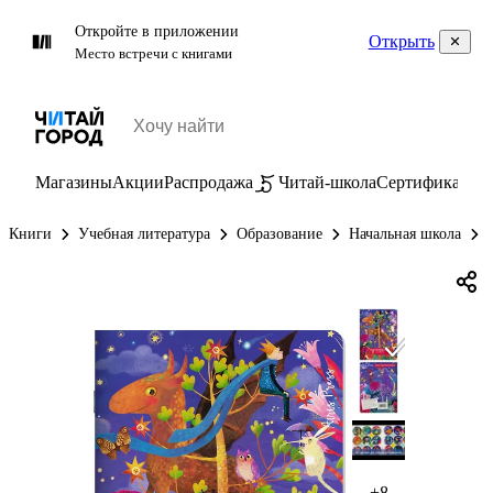
Откройте в приложении
Открыть
Место встречи с книгами
Магазины
Акции
Распродажа
Читай-школа
Сертификаты
П
Книги
Учебная литература
Образование
Начальная школа
+8