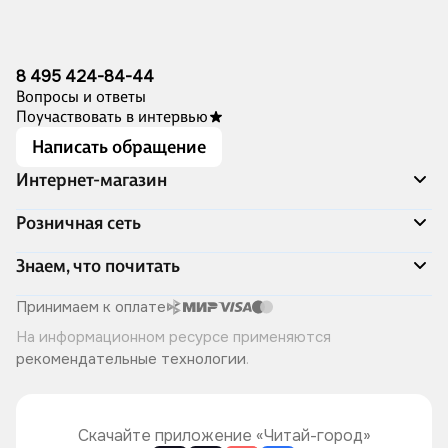
8 495 424-84-44
Вопросы и ответы
Поучаствовать в интервью
Написать обращение
Интернет-магазин
Акции
Розничная сеть
Распродажа
Доставка и оплата
Адреса магазинов
Знаем, что почитать
Программа лояльности
Книжный Дозор
Подарочные сертификаты
О компании
Скоро в продаже
Принимаем к оплате
Правила продажи
Читай-город для бизнеса
Эксклюзивные новинки
На информационном ресурсе применяются
Политика конфиденциальности
Хотите у нас работать?
Лучшие из лучших
рекомендательные технологии
.
Читай-журнал
Книжные циклы
Что ещё почитать?
Скачайте приложение «Читай-город»