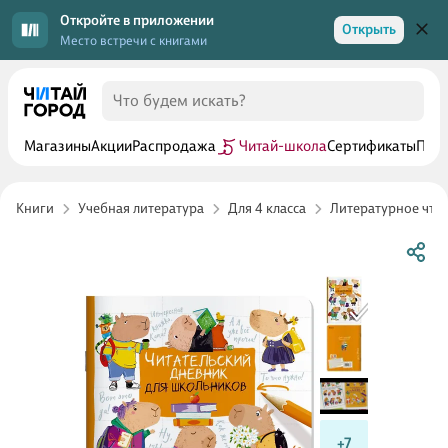
Откройте в приложении
Открыть
Место встречи с книгами
Магазины
Акции
Распродажа
Читай-школа
Сертификаты
Прог
Книги
Учебная литература
Для 4 класса
Литературное чтен
+7