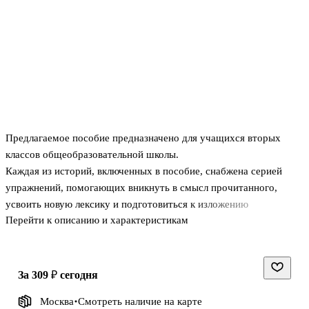
Предлагаемое пособие предназначено для учащихся вторых
классов общеобразовательной школы.
Каждая из историй, включенных в пособие, снабжена серией
упражнений, помогающих вникнуть в смысл прочитанного,
усвоить новую лексику и подготовиться к изложению
Перейти к описанию и характеристикам
содержания . Их выполнение даёт второклассникам возможность
более глубоко вникнуть в смысл прочитанного, усвоить новую
лексику и подготовиться к изложению содержания на английском
языке. В конце пособия предусмотрен словарь новых слов и
за 309 ₽
сегодня
ответы. Пособие способствует обогащению словарного запаса,
Москва
Смотреть наличие
на карте
знакомит с грамматикой, способствует улучшению