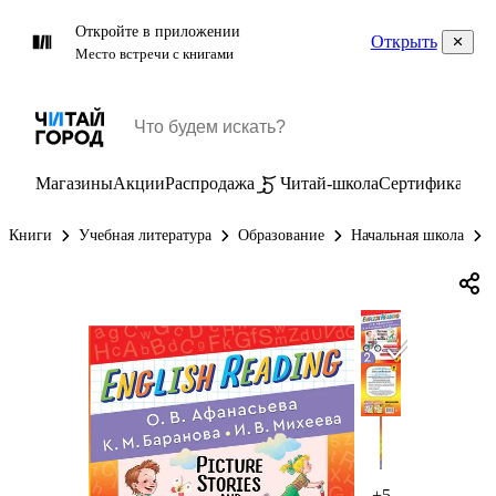
Откройте в приложении
Открыть
Место встречи с книгами
Магазины
Акции
Распродажа
Читай-школа
Сертификаты
П
Книги
Учебная литература
Образование
Начальная школа
+5