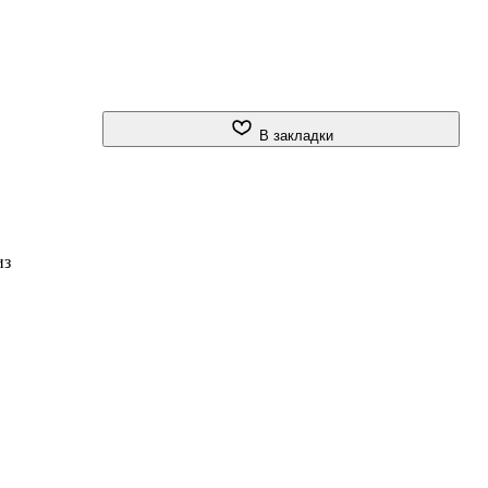
В закладки
из
и