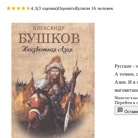
4.3
(3 оценки)
Оценить
Купили 16 человек
Русские - 
А точнее,
Азии. И в 
магометанс
Чингисхан 
Перейти к 
наследник 
Остави
будущие "
дубасили д
Эти громк