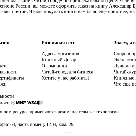
ернет-магазине «Читай-город» по привлекательной цене. Если в
регионе России, вы можете оформить заказ на книгу Александр 
правка почтой. Чтобы покупать книги вам было ещё приятнее, м
азин
Розничная сеть
Знаем, чт
Адреса магазинов
Скоро в п
Книжный Дозор
Эксклюзи
лата
О компании
Лучшие и
яльности
Читай-город для бизнеса
Читай-жу
ертификаты
Хотите у нас работать?
Книжные 
ажи
Что ещё п
ьности
плате
онном ресурсе применяются
рекомендательные технологии
.
офис 63, часть помещ. 12-Н, ком. 29
,