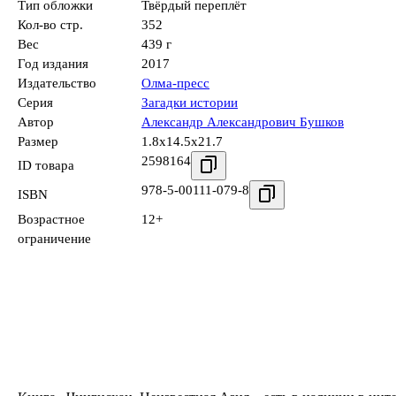
Тип обложки
Твёрдый переплёт
Кол-во стр.
352
Вес
439 г
Год издания
2017
Издательство
Олма-пресс
Серия
Загадки истории
Автор
Александр Александрович Бушков
Размер
1.8x14.5x21.7
2598164
ID товара
978-5-00111-079-8
ISBN
Возрастное
12+
ограничение