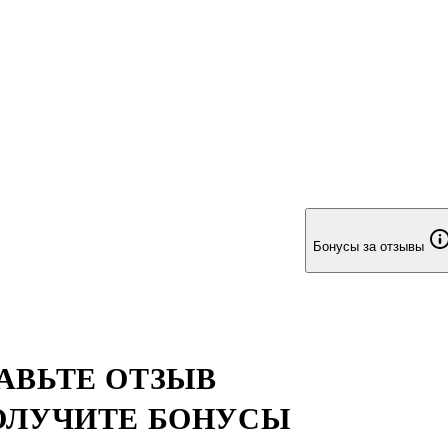
ало-мальски знаком с традиционной историей России. Именно
 по мнению автора, показал всему миру настоящую Азию - не
Бонусы за отзывы
АВЬТЕ ОТЗЫВ
ОЛУЧИТЕ БОНУСЫ