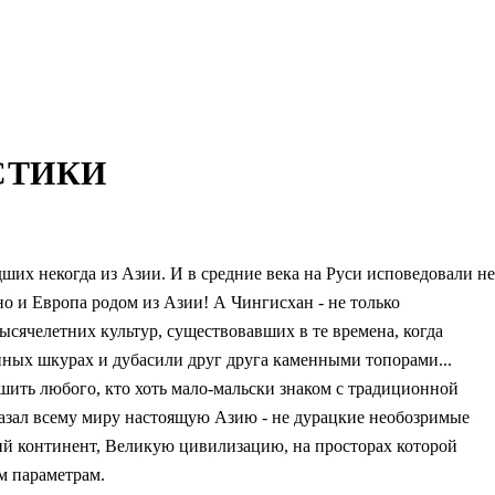
СТИКИ
их некогда из Азии. И в средние века на Руси исповедовали не
но и Европа родом из Азии! А Чингисхан - не только
ысячелетних культур, существовавших в те времена, когда
ных шкурах и дубасили друг друга каменными топорами...
ить любого, кто хоть мало-мальски знаком с традиционной
азал всему миру настоящую Азию - не дурацкие необозримые
ий континент, Великую цивилизацию, на просторах которой
м параметрам.