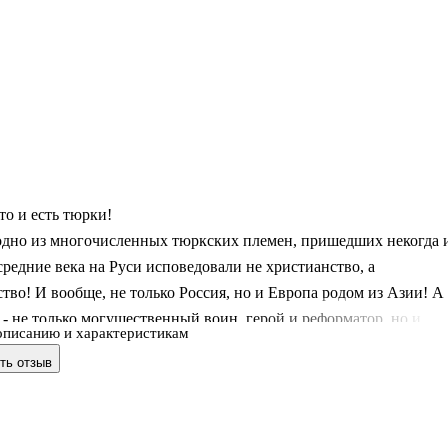
это и есть тюрки!
 одно из многочисленных тюркских племен, пришедших некогда 
средние века на Руси исповедовали не христианство, а
тво! И вообще, не только Россия, но и Европа родом из Азии! А
- не только могущественный воин, герой и реформатор, но и
описанию и характеристикам
тысячелетних культур, существовавших в те времена, когда
ть отзыв
просвещенные" европейцы еще разгуливали в звериных шкурах 
руг друга каменными топорами...
ие заявления Александра Бушкова способны ошарашить любого,