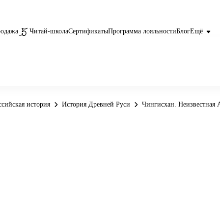
родажа
Читай-школа
Сертификаты
Программа лояльности
Блог
Ещё
ссийская история
История Древней Руси
Чингисхан. Неизвестная 