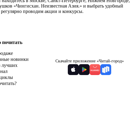
ы находитесь в Москве, Санкт-Петербурге, Нижнем Новгороде,
Бушков «Чингисхан. Неизвестная Азия.» и выбрать удобный
ы регулярно проводим акции и конкурсы.
о почитать
родаже
вные новинки
Скачайте приложение «Читай-город»
з лучших
рнал
циклы
очитать?