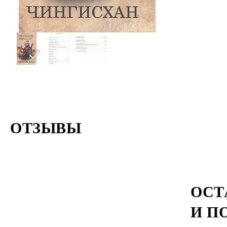
кто хоть м
Чингисхан,
дурацкие
ОТЗЫВЫ
ОСТ
И П