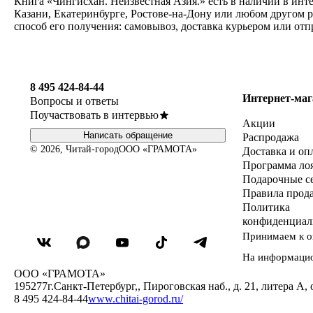
Книга «Чингисхан. Неизвестная Азия.» есть в наличии в инт
Казани, Екатеринбурге, Ростове-на-Дону или любом другом 
способ его получения: самовывоз, доставка курьером или от
8 495 424-84-44
Интернет-маг
Вопросы и ответы
Поучаствовать в интервью
Акции
Написать обращение
Распродажа
© 2026, Читай-город
ООО «ГРАМОТА»
Доставка и оп
Программа ло
Подарочные с
Правила прод
Политика
конфиденциал
Принимаем к о
На информаци
ООО «ГРАМОТА»
195277
г.Санкт-Петербург,
,
Пироговская наб., д. 21, литера А, 
8 495 424-84-44
www.chitai-gorod.ru/