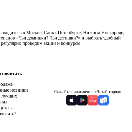
находитесь в Москве, Санкт-Петербурге, Нижнем Новгороде,
Степанов «Чьи домишки? Чьи детишки?» и выбрать удобный
ы регулярно проводим акции и конкурсы.
о почитать
родаже
вные новинки
Скачайте приложение «Читай-город»
з лучших
рнал
циклы
очитать?