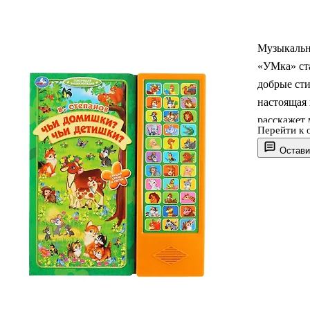
Музыкальн
«УМка» ста
добрые сти
настоящая 
расскажет
Перейти к 
образе жиз
Остави
яркими ил
песенки в 
включится,
малыш узн
увеличит с