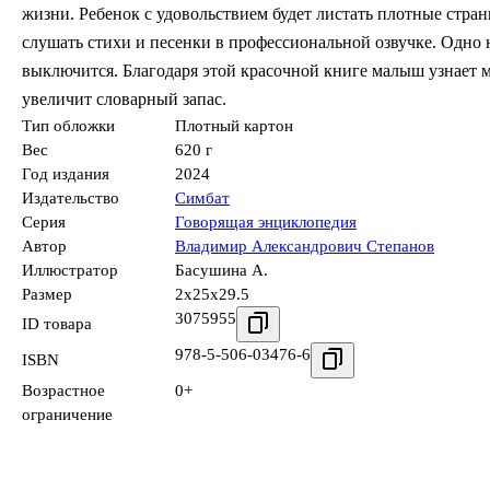
жизни. Ребенок с удовольствием будет листать плотные стр
слушать стихи и песенки в профессиональной озвучке. Одно н
выключится. Благодаря этой красочной книге малыш узнает 
увеличит словарный запас.
Тип обложки
Плотный картон
Вес
620 г
Год издания
2024
Издательство
Симбат
Серия
Говорящая энциклопедия
Автор
Владимир Александрович Степанов
Иллюстратор
Басушина А.
Размер
2x25x29.5
3075955
ID товара
978-5-506-03476-6
ISBN
Возрастное
0+
ограничение