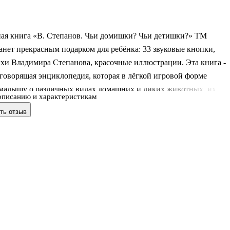
ая книга «В. Степанов. Чьи домишки? Чьи детишки?» ТМ
нет прекрасным подарком для ребёнка: 33 звуковые кнопки,
хи Владимира Степанова, красочные иллюстрации. Эта книга -
говорящая энциклопедия, которая в лёгкой игровой форме
 малышу о различных видах домашних и диких животных, их
описанию и характеристикам
ни. Ребенок с удовольствием будет листать плотные страницы с
ть отзыв
люстрациями, нажимать на звуковые кнопки и слушать стихи и
профессиональной озвучке. Одно нажатие на кнопку – звук
 второе нажатие – выключится. Благодаря этой красочной книге
ает много новой, полезной информации, расширит кругозор и
ловарный запас.