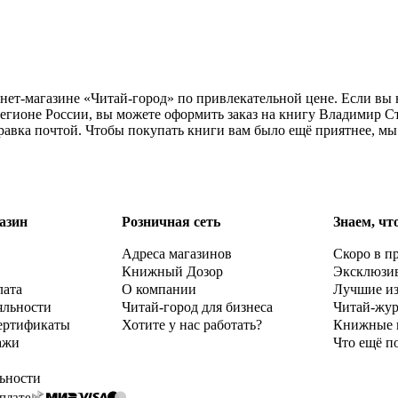
нет-магазине «Читай-город» по привлекательной цене. Если вы 
регионе России, вы можете оформить заказ на книгу Владимир 
правка почтой. Чтобы покупать книги вам было ещё приятнее, м
азин
Розничная сеть
Знаем, чт
Адреса магазинов
Скоро в п
Книжный Дозор
Эксклюзи
лата
О компании
Лучшие и
яльности
Читай-город для бизнеса
Читай-жу
ертификаты
Хотите у нас работать?
Книжные 
ажи
Что ещё п
ьности
плате