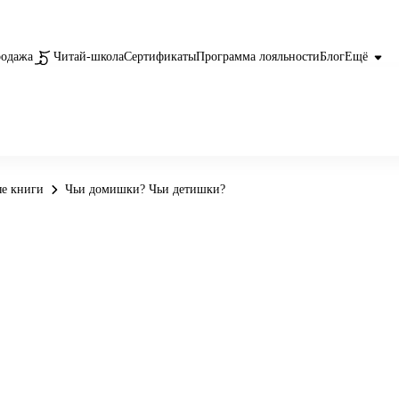
родажа
Читай-школа
Сертификаты
Программа лояльности
Блог
Ещё
е книги
Чьи домишки? Чьи детишки?