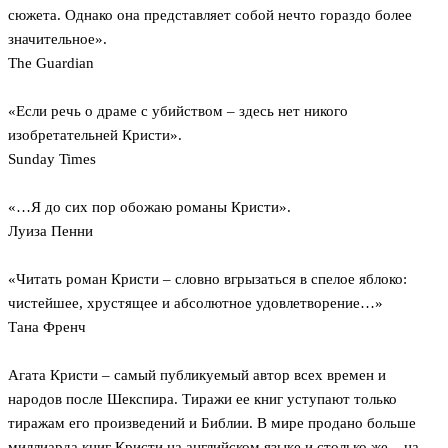
сюжета. Однако она представляет собой нечто гораздо более
значительное».
The Guardian
«Если речь о драме с убийством – здесь нет никого
изобретательней Кристи».
Sunday Times
«…Я до сих пор обожаю романы Кристи».
Луиза Пенни
«Читать роман Кристи – словно вгрызаться в спелое яблоко:
чистейшее, хрустящее и абсолютное удовлетворение…»
Тана Френч
Агата Кристи – самый публикуемый автор всех времен и
народов после Шекспира. Тиражи ее книг уступают только
тиражам его произведений и Библии. В мире продано больше
миллиарда книг Кристи на английском языке и столько же – на