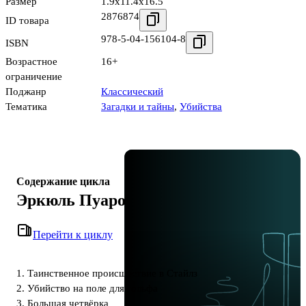
Размер
1.9x11.4x16.5
2876874
ID товара
978-5-04-156104-8
ISBN
Возрастное
16+
ограничение
Поджанр
Классический
Тематика
Загадки и тайны
,
Убийства
Содержание цикла
Эркюль Пуаро
Перейти к циклу
1. Таинственное происшествие в Стайлз
2. Убийство на поле для гольфа
3. Большая четвёрка