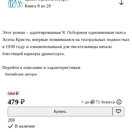
Книга 8 из 20
Этот роман – адаптированная Ч. Осборном одноименная пьеса
Агаты Кристи, впервые появившаяся на театральных подмостках
в 1930 году и ознаменовавшая для писательницы начало
блестящей карьеры драматурга.
Перейти к описанию и характеристикам
К великому сыщику Эркюлю Пуаро обращается за помощью
Английские авторы
знаменитый физик сэр Клод Эймори, уверенный, что ему
угрожает опасность. Маленький бельгиец немедленно вызывает
своего давнего друга и партнера, капитана Гастингса, и они
584 ₽
спешат в дом ученого. Однако увидеться с Эймори Пуаро не
479 ₽
+ до
71 бонуса
успевает – тот отравлен. При этом исчезла открытая им формула
сверхмощного взрывчатого вещества. Но обстоятельства
Купить
преступления сложились так, что оно было совершено в
269
закрытом помещении, а дом еще никто из прис
В наличии