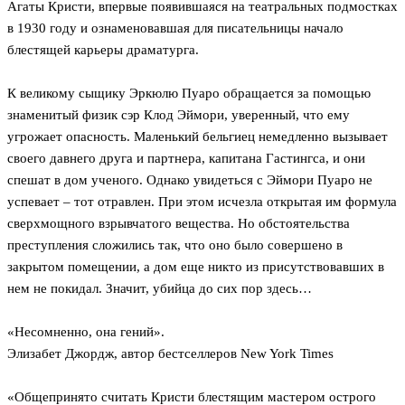
Агаты Кристи, впервые появившаяся на театральных подмостках
в 1930 году и ознаменовавшая для писательницы начало
блестящей карьеры драматурга.
К великому сыщику Эркюлю Пуаро обращается за помощью
знаменитый физик сэр Клод Эймори, уверенный, что ему
угрожает опасность. Маленький бельгиец немедленно вызывает
своего давнего друга и партнера, капитана Гастингса, и они
спешат в дом ученого. Однако увидеться с Эймори Пуаро не
успевает – тот отравлен. При этом исчезла открытая им формула
сверхмощного взрывчатого вещества. Но обстоятельства
преступления сложились так, что оно было совершено в
закрытом помещении, а дом еще никто из присутствовавших в
нем не покидал. Значит, убийца до сих пор здесь…
«Несомненно, она гений».
Элизабет Джордж, автор бестселлеров New York Times
«Общепринято считать Кристи блестящим мастером острого