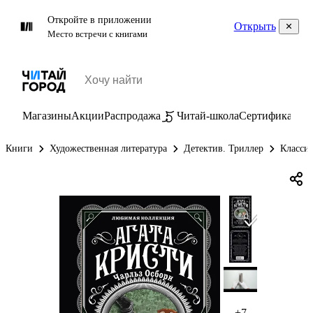
Откройте в приложении
Открыть
Место встречи с книгами
Магазины
Акции
Распродажа
Читай-школа
Сертификаты
П
Книги
Художественная литература
Детектив. Триллер
Класси
+7