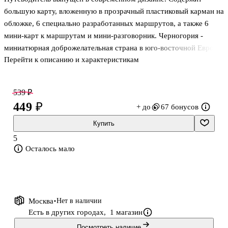
большую карту, вложенную в прозрачный пластиковый карман на
обложке, 6 специально разработанных маршрутов, а также 6
мини-карт к маршрутам и мини-разговорник. Черногория -
миниатюрная доброжелательная страна в юго-восточной Европе,
Перейти к описанию и характеристикам
омываемая ласковым Адриатическим морем. Любителей отдыха
на природе порадует ее роскошная флора и фауна, бесконечные
песчаные пляжи, головокружительные горы и романтические
539 ₽
лагуны в ущельях скалистых берегов. Много интересного есть и
449 ₽
+ до
67 бонусов
для туристов, желающих погрузиться в исконную атмосферу
этой уникальной страны: средневековые храмы и монастыри,
Купить
узкие мощеные улочки и самобытные горные деревушки.
5
Черногория - это
Осталось мало
Москва
Нет в наличии
Есть в других городах,
1 магазин
Посмотреть наличие