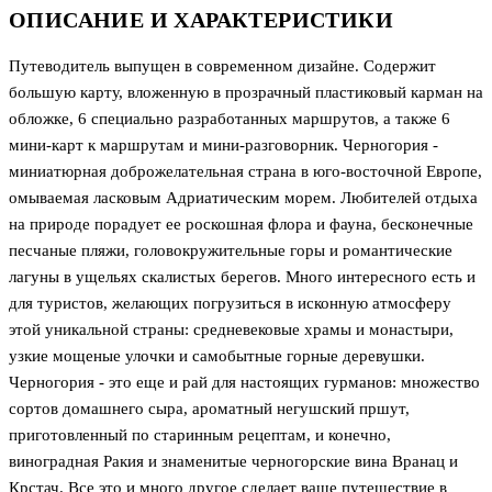
ОПИСАНИЕ И ХАРАКТЕРИСТИКИ
Путеводитель выпущен в современном дизайне. Содержит
большую карту, вложенную в прозрачный пластиковый карман на
обложке, 6 специально разработанных маршрутов, а также 6
мини-карт к маршрутам и мини-разговорник. Черногория -
миниатюрная доброжелательная страна в юго-восточной Европе,
омываемая ласковым Адриатическим морем. Любителей отдыха
на природе порадует ее роскошная флора и фауна, бесконечные
песчаные пляжи, головокружительные горы и романтические
лагуны в ущельях скалистых берегов. Много интересного есть и
для туристов, желающих погрузиться в исконную атмосферу
этой уникальной страны: средневековые храмы и монастыри,
узкие мощеные улочки и самобытные горные деревушки.
Черногория - это еще и рай для настоящих гурманов: множество
сортов домашнего сыра, ароматный негушский пршут,
приготовленный по старинным рецептам, и конечно,
виноградная Ракия и знаменитые черногорские вина Вранац и
Крстач. Все это и много другое сделает ваше путешествие в