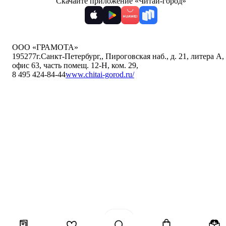
Скачайте приложение «Читай-город»
ООО «ГРАМОТА»
195277
г.Санкт-Петербург,
,
Пироговская наб., д. 21, литера А,
офис 63, часть помещ. 12-Н, ком. 29
,
8 495 424-84-44
www.chitai-gorod.ru/