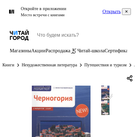
Откройте в приложении
Открыть
Место встречи с книгами
Магазины
Акции
Распродажа
Читай-школа
Сертификаты
П
Книги
Нехудожественная литература
Путешествия и туризм
А