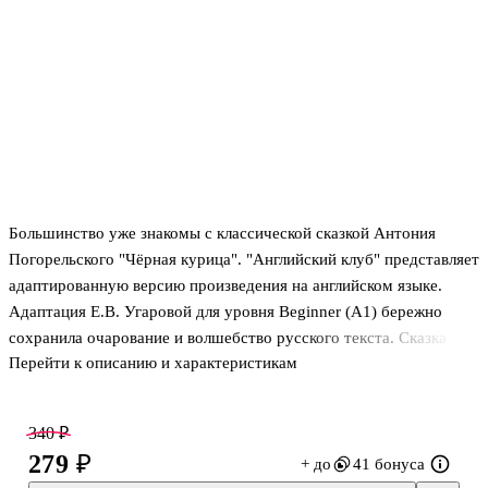
Большинство уже знакомы с классической сказкой Антония
Погорельского "Чёрная курица". "Английский клуб" представляет
адаптированную версию произведения на английском языке.
Адаптация Е.В. Угаровой для уровня Beginner (А1) бережно
сохранила очарование и волшебство русского текста. Сказка
Перейти к описанию и характеристикам
учит детей верности, любви и доброте. Она предназначена для
школьников 3-4 классов начальной школы и для всех, кто только
начинает изучение английского языка и хочет расширить
340 ₽
языковую практику.
279 ₽
+ до
41 бонуса