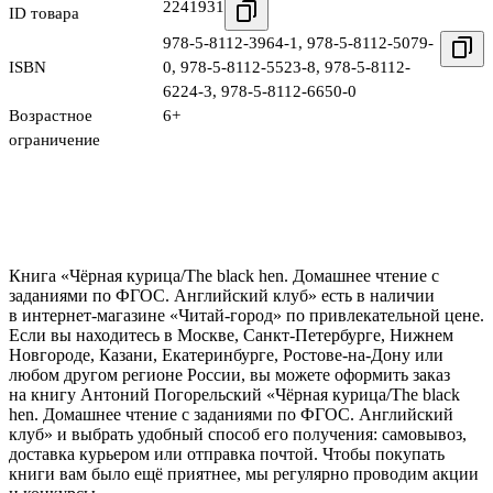
2241931
ID товара
978-5-8112-3964-1
,
978-5-8112-5079-
ISBN
0
,
978-5-8112-5523-8
,
978-5-8112-
6224-3
,
978-5-8112-6650-0
Возрастное
6+
ограничение
Книга «Чёрная курица/The black hen. Домашнее чтение с
заданиями по ФГОС. Английский клуб» есть в наличии
в интернет-магазине «Читай-город» по привлекательной цене.
Если вы находитесь в Москве, Санкт-Петербурге, Нижнем
Новгороде, Казани, Екатеринбурге, Ростове-на-Дону или
любом другом регионе России, вы можете оформить заказ
на книгу Антоний Погорельский «Чёрная курица/The black
hen. Домашнее чтение с заданиями по ФГОС. Английский
клуб» и выбрать удобный способ его получения: самовывоз,
доставка курьером или отправка почтой. Чтобы покупать
книги вам было ещё приятнее, мы регулярно проводим акции