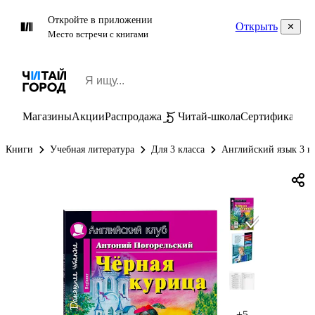
Откройте в приложении
Открыть
Место встречи с книгами
Магазины
Акции
Распродажа
Читай-школа
Сертификаты
П
Книги
Учебная литература
Для 3 класса
Английский язык 3 к
+5