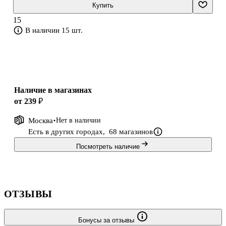
К каждой главе прилагаются упражнения для закрепления
Купить
материала, в конце книги размещён краткий словарь. Книга
15
поможет ученикам начальной школы и всем желающим
В наличии 15 шт.
пополнить словарный запас, освоить грамматические
Наличие в магазинах
от 239 ₽
Москва
Нет в наличии
Есть в других городах,
68 магазинов
Посмотреть наличие
ОТЗЫВЫ
Бонусы за отзывы