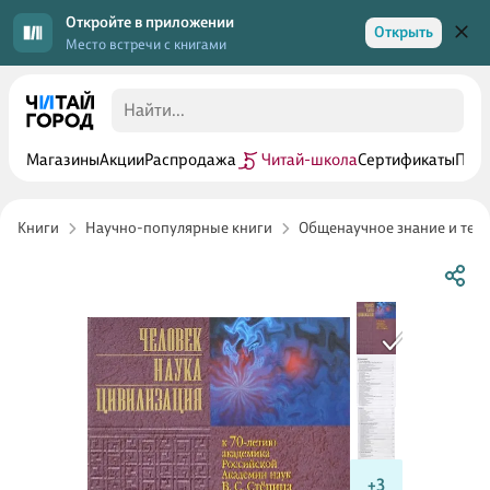
Откройте в приложении
Открыть
Место встречи с книгами
Магазины
Акции
Распродажа
Читай-школа
Сертификаты
Прог
Книги
Научно-популярные книги
Общенаучное знание и тео
+3