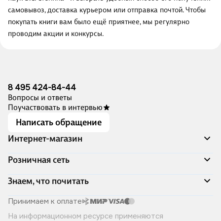
самовывоз, доставка курьером или отправка почтой. Чтобы
покупать книги вам было ещё приятнее, мы регулярно
проводим акции и конкурсы.
8 495 424-84-44
Вопросы и ответы
Поучаствовать в интервью
Написать обращение
Интернет-магазин
Акции
Розничная сеть
Распродажа
Доставка и оплата
Адреса магазинов
Знаем, что почитать
Программа лояльности
Книжный Дозор
Подарочные сертификаты
О компании
Скоро в продаже
Принимаем к оплате
Правила продажи
Читай-город для бизнеса
Эксклюзивные новинки
На информационном ресурсе применяются
Политика конфиденциальности
Хотите у нас работать?
Лучшие из лучших