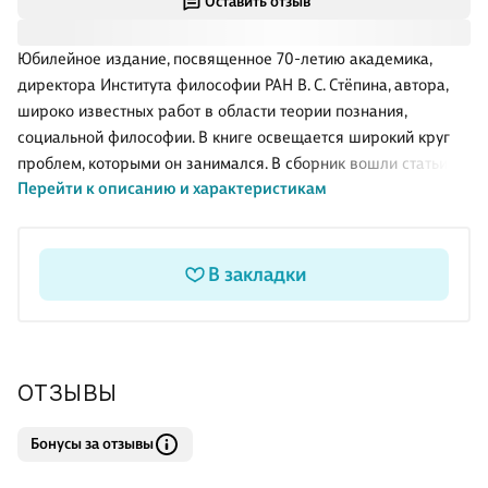
Оставить отзыв
Юбилейное издание, посвященное 70-летию академика,
директора Института философии РАН В. С. Стёпина, автора,
широко известных работ в области теории познания,
социальной философии. В книге освещается широкий круг
проблем, которыми он занимался. В сборник вошли статьи
Перейти к описанию и характеристикам
крупнейших российских и зарубежных философов и учёных.
В закладки
ОТЗЫВЫ
Бонусы за отзывы