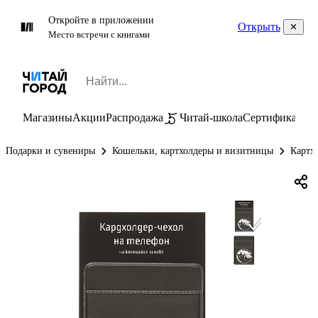
Откройте в приложении
Открыть
Место встречи с книгами
Магазины
Акции
Распродажа
Читай-школа
Сертификаты
П
Подарки и сувениры
Кошельки, картхолдеры и визитницы
Картх