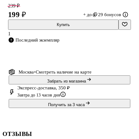
создают ощущение баланса и гармонии. Такой чехол для
239 ₽
карточек подойдёт тем, кто любит минимализм, милых котиков и
199 ₽
+ до
29 бонусов
ценит удобство в повседневных делах.
Купить
1
Последний экземпляр
Москва
Смотреть наличие
на карте
Забрать из магазина
Экспресс-доставка, 350 ₽
Завтра до 13 часов дня
Получить за 3 часа
ОТЗЫВЫ