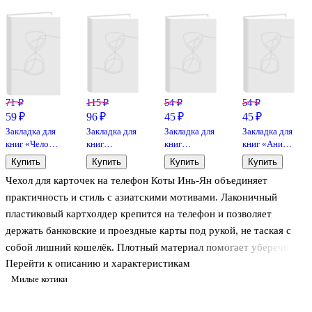
71 ₽
115 ₽
54 ₽
54 ₽
59 ₽
96 ₽
45 ₽
45 ₽
Закладка для
Закладка для
Закладка для
Закладка для
книг «Человек
книг
книг
книг «Аниме.
вырастает по
магнитная
«Гранж»,
Страничка
Купить
Купить
Купить
Купить
мере того, как
«Аниме», 4
пластик, Yoi
манги ч/б»,
Чехол для карточек на телефон Коты Инь-Ян объединяет
растут его
штуки,
пластик, Yoi
цели»,
Феникс+
практичность и стиль с азиатскими мотивами. Лаконичный
пластик,
пластиковый картхолдер крепится на телефон и позволяет
Schiller
держать банковские и проездные карты под рукой, не таская с
собой лишний кошелёк. Плотный материал помогает уберечь
Перейти к описанию и характеристикам
карты от потёртостей, а гладкая поверхность легко очищается.
Милые котики
Контрастные чёрный и белый коты, сложенные в знак Инь и Ян,