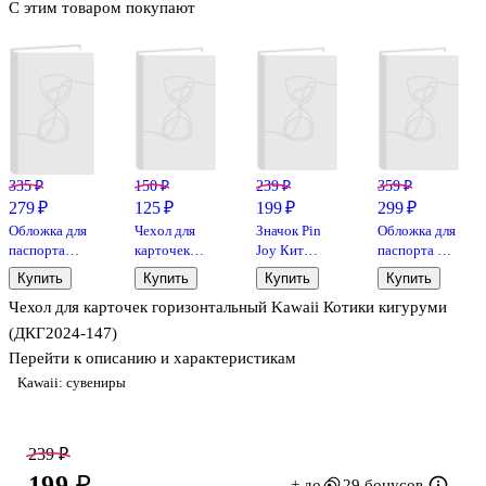
С этим товаром покупают
335 ₽
150 ₽
239 ₽
359 ₽
279 ₽
125 ₽
199 ₽
299 ₽
Обложка для
Чехол для
Значок Pin
Обложка для
паспорта
карточек
Joy Кит
паспорта Я
Басик И зачем
Киты
(металл) (12-
всё (Котик)
Купить
Купить
Купить
Купить
паспорт (ПВХ
(ДГ2020-
08599-923)
(ПВХ бокс)
Чехол для карточек горизонтальный Kawaii Котики кигуруми
бокс) (12-999-
251)
27-547)
(ДКГ2024-147)
Перейти к описанию и характеристикам
Kawaii: сувениры
239 ₽
199 ₽
+ до
29 бонусов