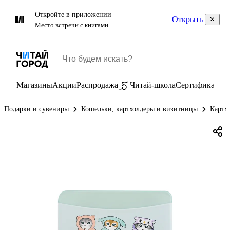
Откройте в приложении
Открыть
Место встречи с книгами
Магазины
Акции
Распродажа
Читай-школа
Сертификаты
П
Подарки и сувениры
Кошельки, картхолдеры и визитницы
Картх