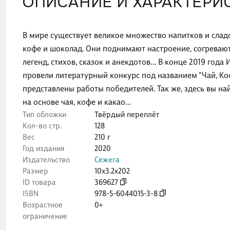
ОПИСАНИЕ И ХАРАКТЕРИ
В мире существует великое множество напитков и сладо
кофе и шоколад. Они поднимают настроение, согревают
легенд, стихов, сказок и анекдотов... В конце 2019 год
провели литературный конкурс под названием "Чай, Коф
представлены работы победителей. Так же, здесь вы н
на основе чая, кофе и какао...
Тип обложки
Твёрдый переплёт
Кол-во стр.
128
Вес
210 г
Год издания
2020
Издательство
Сежега
Размер
10x3.2x202
ID товара
369627
ISBN
978-5-6044015-3-8
Возрастное
0+
ограничение