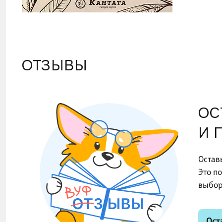
ОТЗЫВЫ
ОС
И 
Остав
Это п
выбор
Ост