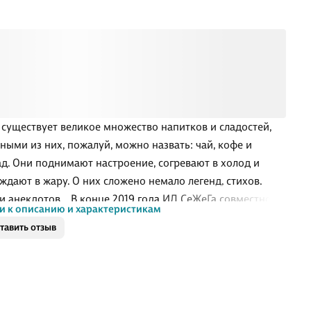
 существует великое множество напитков и сладостей,
вными из них, пожалуй, можно назвать: чай, кофе и
д. Они поднимают настроение, согревают в холод и
ждают в жару. О них сложено немало легенд, стихов,
 и анекдотов... В конце 2019 года ИД СеЖеГа совместно с
и к описанию и характеристикам
 "Кантата. Галерея вкусов" провели литературный
тавить отзыв
с под названием "Чай, Кофе и Плитка Шоколада
чные истории]". В этой книге представлены работы
телей. Так же, здесь вы найдете рецепты приготовления
бразных напитков на основе чая, кофе и какао...