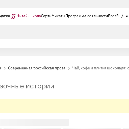
одажа
Читай-школа
Сертификаты
Программа лояльности
Блог
Ещё
а
Современная российская проза
Чай, кофе и плитка шоколада: 
азочные истории