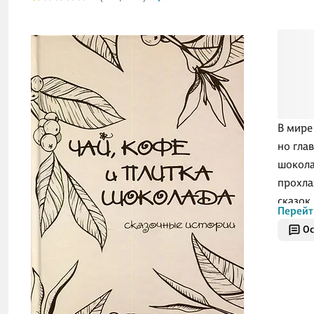
В мире
но гла
шокола
прохла
сказок
Перейт
фирмой
Ос
конкур
(сказо
победи
разноо