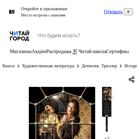
Откройте в приложении
Открыть
Место встречи с книгами
Магазины
Акции
Распродажа
Читай-школа
Сертификаты
П
Книги
Художественная литература
Детектив. Триллер
Истори
+2