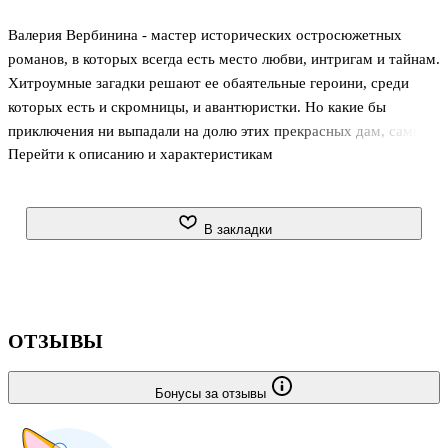
Валерия Вербинина - мастер исторических остросюжетных
романов, в которых всегда есть место любви, интригам и тайнам.
Хитроумные загадки решают ее обаятельные героини, среди
которых есть и скромницы, и авантюристки. Но какие бы
приключения ни выпадали на долю этих прекрасных дам, самым
Перейти к описанию и характеристикам
захватывающим из них всегда остается любовь.
В закладки
ОТЗЫВЫ
Бонусы за отзывы