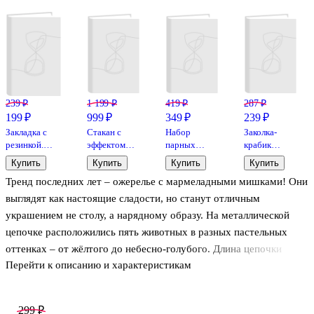
239 ₽
1 199 ₽
419 ₽
287 ₽
199 ₽
999 ₽
349 ₽
239 ₽
Закладка с
Стакан с
Набор
Заколка-
резинкой.
эффектом
парных
крабик
Куроми
льда
браслетов с
розовая
Купить
Купить
Купить
Купить
(тортик)
Капибара
подвеской
(искусственный
Тренд последних лет – ожерелье с мармеладными мишками! Они
(пластик)
Привидения
мех) (8 см),
(450мл) (12-
(текстиль,
Lafilaf
выглядят как настоящие сладости, но станут отличным
06867-
металл),
украшением не столу, а нарядному образу. На металлической
202405-B39)
Lafilaf
цепочке расположились пять животных в разных пастельных
оттенках – от жёлтого до небесно-голубого. Длина цепочки
Перейти к описанию и характеристикам
составляет 48 см, размер ожерелья можно регулировать.
299 ₽