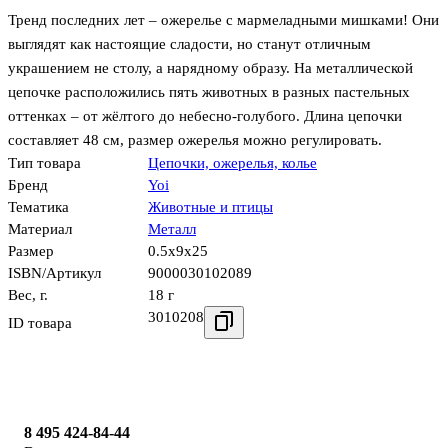
Тренд последних лет – ожерелье с мармеладными мишками! Они
выглядят как настоящие сладости, но станут отличным
украшением не столу, а нарядному образу. На металлической
цепочке расположились пять животных в разных пастельных
оттенках – от жёлтого до небесно-голубого. Длина цепочки
составляет 48 см, размер ожерелья можно регулировать.
Тип товара
Цепочки, ожерелья, колье
Бренд
Yoi
Тематика
Животные и птицы
Материал
Металл
Размер
0.5x9x25
ISBN/Артикул
9000030102089
Вес, г.
18 г
3010208
ID товара
8 495 424-84-44