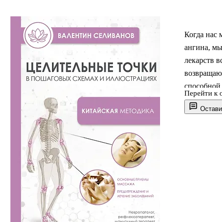
Когда нас 
ангина, мы
лекарств в
возвращают
способной 
Перейти к 
правильные
Остави
нашего тел
узнаете, ч
различные 
терминолог
продлить 