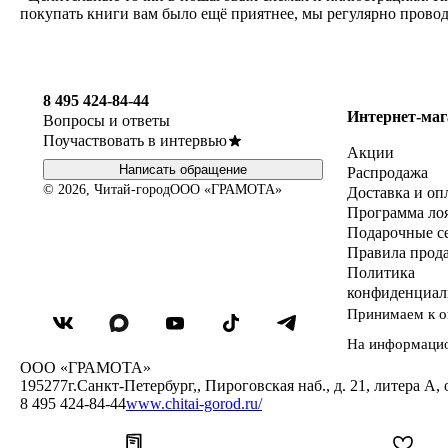
покупать книги вам было ещё приятнее, мы регулярно прово
8 495 424-84-44
Интернет-маг
Вопросы и ответы
Поучаствовать в интервью
Акции
Написать обращение
Распродажа
© 2026, Читай-город
ООО «ГРАМОТА»
Доставка и оп
Программа ло
Подарочные с
Правила прод
Политика
конфиденциал
Принимаем к о
На информаци
ООО «ГРАМОТА»
195277
г.Санкт-Петербург,
,
Пироговская наб., д. 21, литера А, 
8 495 424-84-44
www.chitai-gorod.ru/