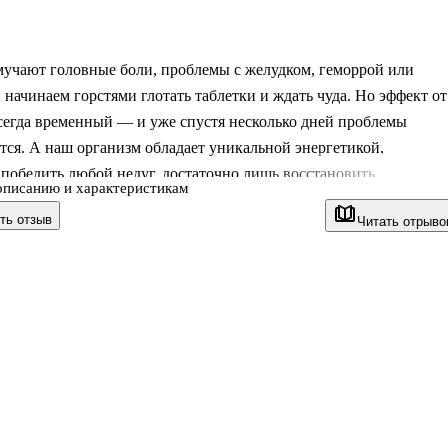
мучают головные боли, проблемы с желудком, геморрой или
 начинаем горстями глотать таблетки и ждать чуда. Но эффект от
сегда временный — и уже спустя несколько дней проблемы
ся. А наш организм обладает уникальной энергетикой,
победить любой недуг, достаточно лишь восстановить
описанию и характеристикам
 энергетические потоки в органах. Эта книга откроет тайны
ть отзыв
Читать отрыво
а, его энергетические точки и способы воздействия на них. Вы
то такое 14 меридианов организма и воздействие пяти элементов 
заболевания, познакомитесь с методикой массажа и
ией. Как говорят в Китае, сильному человеку массаж позволяет
жизнь, слабому — одо