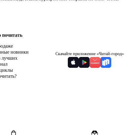
о почитать
родаже
вные новинки
Скачайте приложение «Читай-город»
з лучших
рнал
циклы
очитать?