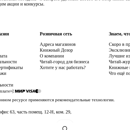
дим акции и конкурсы.
азин
Розничная сеть
Знаем, чт
Адреса магазинов
Скоро в п
Книжный Дозор
Эксклюзи
лата
О компании
Лучшие и
яльности
Читай-город для бизнеса
Читай-жу
ертификаты
Хотите у нас работать?
Книжные 
ажи
Что ещё п
ьности
плате
онном ресурсе применяются
рекомендательные технологии
.
офис 63, часть помещ. 12-Н, ком. 29
,