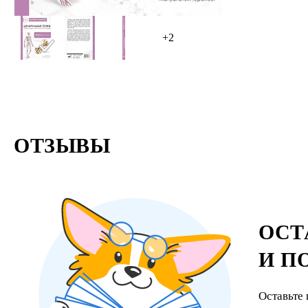
+2
ОТЗЫВЫ
ОСТ
И П
Оставьте 