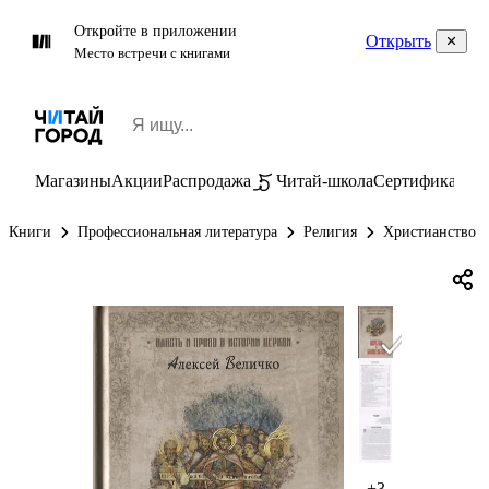
Откройте в приложении
Открыть
Место встречи с книгами
Магазины
Акции
Распродажа
Читай-школа
Сертификаты
П
Книги
Профессиональная литература
Религия
Христианство
+3