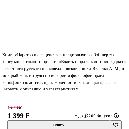
Книга «Царство и священство» представляет собой первую
книгу многотомного проекта «Власть и право в истории Церкви»
известного русского правоведа и византиниста Величко A. M., в
который вошли труды по истории и философии права,
«симфонии властей», правам личности, как они раскрываются в
Перейти к описанию и характеристикам
христианском вероучении, о нравственной идее государства, а
также соотношении права, политики и нравственности. Особое
место в сборнике занимает тема правового идеала в Византии,
1 679 ₽
исихии («Иисусовой молитвы»), канонического права и его
1 399 ₽
+ до
209 бонусов
отличий от права государства.
Книга рассчитана на студентов правовых, исторических
Купить