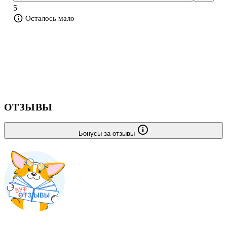
факультетов, духовных учебных заведений, а также всех
5
интересующихся вопросами теории и ист
Осталось мало
ОТЗЫВЫ
Бонусы за отзывы