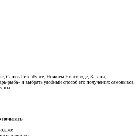
ве, Санкт-Петербурге, Нижнем Новгороде, Казани,
арь-рыба» и выбрать удобный способ его получения: самовывоз,
курсы.
о почитать
родаже
вные новинки