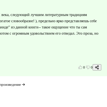
X века, следующий лучшим литературным традициям
огатое словообразие! ), предельно ярко представляешь себе
аниде" из данной книги-- такое ощущение что ты сам
отом с огромным удовольствием его отведал. Это проза, но
0
0
произведение