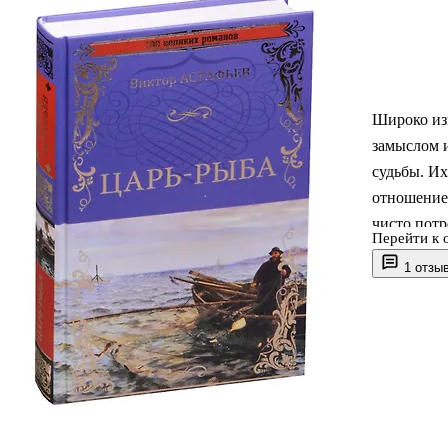
Широко из
замыслом и
судьбы. Их
отношение 
чисто потр
Перейти к 
того, кто 
1 отзы
получила в