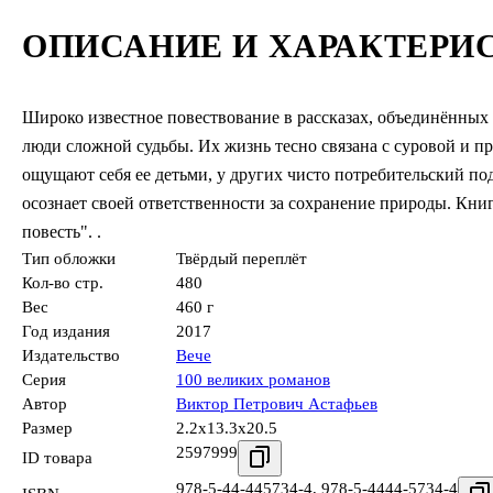
ОПИСАНИЕ И ХАРАКТЕРИ
Широко известное повествование в рассказах, объединённых
люди сложной судьбы. Их жизнь тесно связана с суровой и п
ощущают себя ее детьми, у других чисто потребительский по
осознает своей ответственности за сохранение природы. Кни
повесть". .
Тип обложки
Твёрдый переплёт
Кол-во стр.
480
Вес
460 г
Год издания
2017
Издательство
Вече
Серия
100 великих романов
Автор
Виктор Петрович Астафьев
Размер
2.2x13.3x20.5
2597999
ID товара
978-5-44-445734-4
,
978-5-4444-5734-4