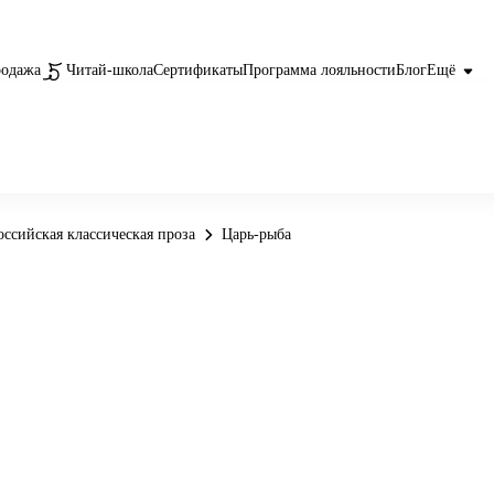
родажа
Читай-школа
Сертификаты
Программа лояльности
Блог
Ещё
оссийская классическая проза
Царь-рыба