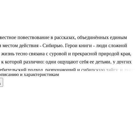
вестное повествование в рассказах, объединённых единым
 местом действия - Сибирью. Герои книги - люди сложной
 жизнь тесно связана с суровой и прекрасной природой края,
к которой различно: одни ощущают себя ее детьми, у других
ебительский подход, разрушающий и сибирскую тайгу, и душу
описанию и характеристикам
не осознает своей ответственности за сохранение природы. Книга
в
сенародное признание, по ней снят фильм "Таежная повесть". .