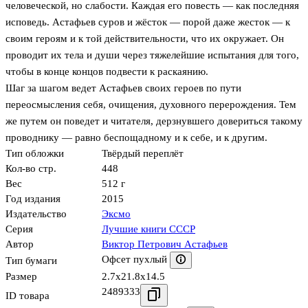
человеческой, но слабости. Каждая его повесть — как последняя
исповедь. Астафьев суров и жёсток — порой даже жесток — к
своим героям и к той действительности, что их окружает. Он
проводит их тела и души через тяжелейшие испытания для того,
чтобы в конце концов подвести к раскаянию.
Шаг за шагом ведет Астафьев своих героев по пути
переосмысления себя, очищения, духовного перерождения. Тем
же путем он поведет и читателя, дерзнувшего довериться такому
проводнику — равно беспощадному и к себе, и к другим.
Тип обложки
Твёрдый переплёт
Кол-во стр.
448
Вес
512 г
Год издания
2015
Издательство
Эксмо
Серия
Лучшие книги СССР
Автор
Виктор Петрович Астафьев
Офсет пухлый
Тип бумаги
Размер
2.7x21.8x14.5
2489333
ID товара