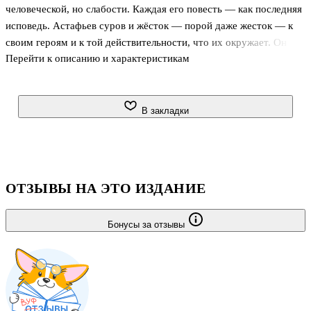
человеческой, но слабости. Каждая его повесть — как последняя
исповедь. Астафьев суров и жёсток — порой даже жесток — к
своим героям и к той действительности, что их окружает. Он
Перейти к описанию и характеристикам
проводит их тела и души через тяжелейшие испытания для того,
чтобы в конце концов подвести к раскаянию.
Шаг за шагом ведет Астафьев своих героев по пути
переосмысления себя, очищения, духовного перерождения. Тем
В закладки
же путем он поведет и читателя, дерзнувшего довериться такому
проводнику — равно беспощадному и к себе, и к другим.
ОТЗЫВЫ НА ЭТО ИЗДАНИЕ
Бонусы за отзывы