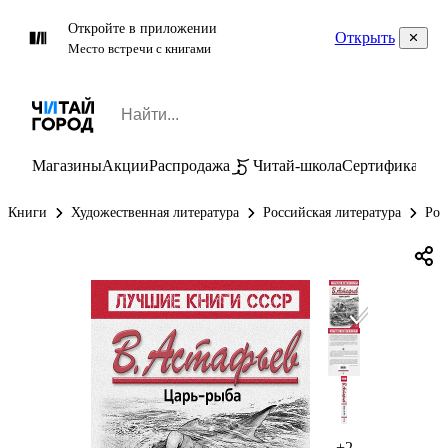
Откройте в приложении
Открыть
Место встречи с книгами
Магазины
Акции
Распродажа
Читай-школа
Сертификаты
П
Книги
Художественная литература
Российская литература
Рос
+2