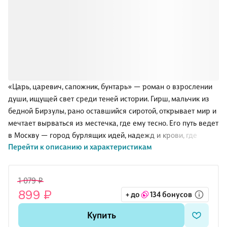
«Царь, царевич, сапожник, бунтарь» — роман о взрослении
души, ищущей свет среди теней истории. Гирш, мальчик из
бедной Бирзулы, рано оставшийся сиротой, открывает мир и
мечтает вырваться из местечка, где ему тесно. Его путь ведет
в Москву — город бурлящих идей, надежд и крови, где
Перейти к описанию и характеристикам
рушится старый порядок и рождается новый, не менее
жестокий. Москва начала ХХ века встречает юношу тревогой
перемен и соблазном идей. Опыт бунтаря и свидетеля
1 079 ₽
насилия отрезвляет Гирша.
899 ₽
+ до
134 бонусов
Среди шумных улиц и революционной сумятицы он пытается
Купить
сохранить главное — способность думать, сомневаться и