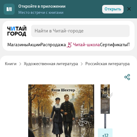
Откройте в приложении
Открыть
Место встречи с книгами
Магазины
Акции
Распродажа
Читай-школа
Сертификаты
Прог
Книги
Художественная литература
Российская литература
+12