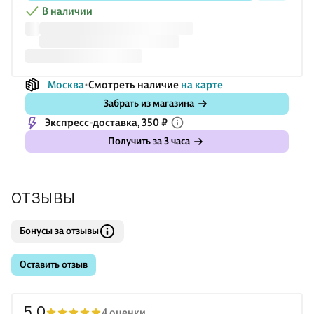
любить.
В наличии
«Это нетривиальная проза, сочетающая в себе
парадоксальность мышления со стремлением глубже
постичь пр
Москва
Смотреть наличие
на карте
Забрать из магазина
Экспресс-доставка, 350 ₽
Получить за 3 часа
ОТЗЫВЫ
Бонусы за отзывы
Оставить отзыв
5.0
4 оценки