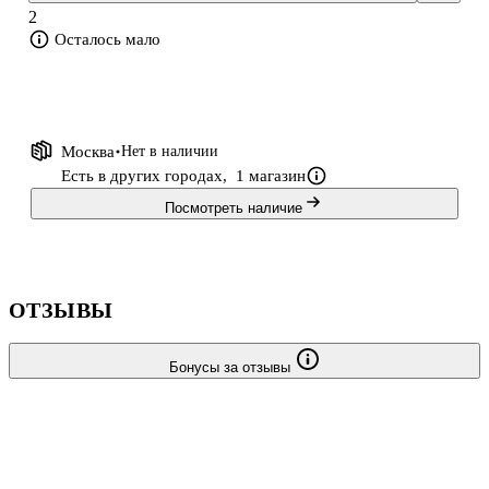
какому существенному признаку фотография выделяется из всей
2
совокупности изображений. Зада
Осталось мало
Москва
Нет в наличии
Есть в других городах,
1 магазин
Посмотреть наличие
ОТЗЫВЫ
Бонусы за отзывы