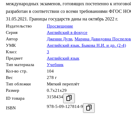
международных экзаменов, готовящих постепенно к итоговой
разработан в соответствии со всеми требованиями ФГОС НО
31.05.2021. Границы государств даны на октябрь 2022 г.
Издательство
Просвещение
Серия
Английский в фокусе
Автор
Дженни Дули
,
Марина Давидовна Поспелов
УМК
Английский язык. Быкова Н.И. и др. (2-4)
Класс
3
Предмет
Английский язык
Тип материала
Учебник
Кол-во стр.
104
Вес
278 г
Тип обложки
Мягкий переплёт
Размер
0.7x21x29
3158434
ID товара
978-5-09-127814-9
ISBN