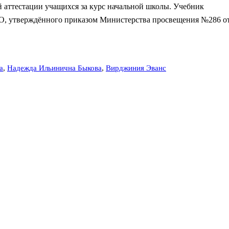
 аттестации учащихся за курс начальной школы. Учебник
О, утверждённого приказом Министерства просвещения №286 о
а
,
Надежда Ильинична Быкова
,
Вирджиния Эванс