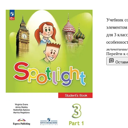
Учебник с
элементом
для 3 клас
особеннос
аутентично
Перейти к 
междунаро
Остави
учащихся з
всеми тре
просвещени
г.