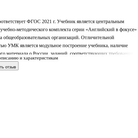
оответствует ФГОС 2021 г. Учебник является центральным
 учебно-методического комплекта серии «Английский в фокусе»
са общеобразовательных организаций. Отличительной
тью УМК является модульное построение учебника, наличие
го материала о России, заданий, соответствующих требованиям
описанию и характеристикам
дных экзаменов, готовящих постепенно к итоговой аттестации
ть отзыв
а курс начальной школы. Учебник разработан в соответствии со
бованиями ФГОС НОО, утверждённого приказом Министерства
я №286 от 31.05.2021. Границы государств даны на октябрь 202