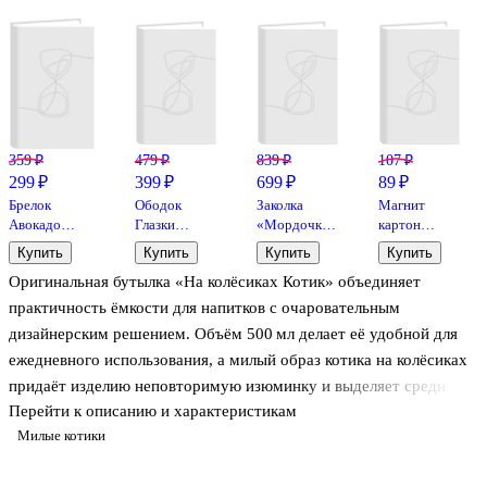
359 ₽
479 ₽
839 ₽
107 ₽
299 ₽
399 ₽
699 ₽
89 ₽
Брелок
Ободок
Заколка
Магнит
Авокадо
Глазки
«Мордочка
картон
(текстиль)
Лягушка
котика»,
Маринкина
Купить
Купить
Купить
Купить
(13см) (12-
(текстиль),
пластик,
башня
Оригинальная бутылка «На колёсиках Котик» объединяет
01669-63430)
Lafilaf
Lafilaf
(Коломна)
(МК/461/002)
практичность ёмкости для напитков с очаровательным
дизайнерским решением. Объём 500 мл делает её удобной для
ежедневного использования, а милый образ котика на колёсиках
придаёт изделию неповторимую изюминку и выделяет среди
Перейти к описанию и характеристикам
стандартных аксессуаров для воды.
Милые котики